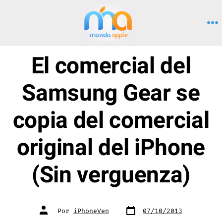
Saltar
al
M
contenido
El comercial del
Samsung Gear se
copia del comercial
original del iPhone
(Sin verguenza)
Fecha
Autor
Por
iPhoneVen
07/10/2013
de
de
publicación
la