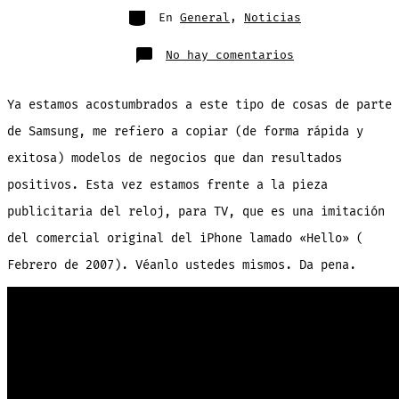
entrada
Categorías
En
General
,
Noticias
en
No hay comentarios
El
comercial
del
Samsung
Ya estamos acostumbrados a este tipo de cosas de parte
Gear
se
copia
de Samsung, me refiero a copiar (de forma rápida y
del
comercial
exitosa) modelos de negocios que dan resultados
original
del
iPhone
positivos. Esta vez estamos frente a la pieza
(Sin
verguenza)
publicitaria del reloj, para TV, que es una imitación
del comercial original del iPhone lamado «Hello» (
Febrero de 2007). Véanlo ustedes mismos. Da pena.