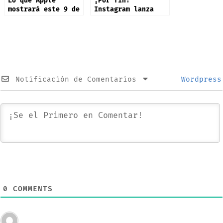
Lo que Apple
¡Por fin!
mostrará este 9 de
Instagram lanza
septiembre: iPhone
app oficial en
17 y más productos
iPad: estas son
sus novedades
Notificación de Comentarios
Wordpress
0
COMMENTS