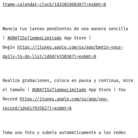
frame-calendar-clock/id320196838?l=es&mt=8
Maneja tus tareas pendientes de una manera sencilla
|
#GRATISxTiempoLimitado
App Store |
Begin
https://itunes.apple.com/us/app/begin-your-
daily-to-do-list/id687455038?l=es&mt=8
Realiza grabaciones, coloca en pausa y continua, mira
el tamaño |
#GRATISxTiempoLimitado
App Store | You
Record
https://itunes.apple.com/us/app/you-
record/id461793562?l=es&mt=8
Toma una foto y subela automáticamente a las redes