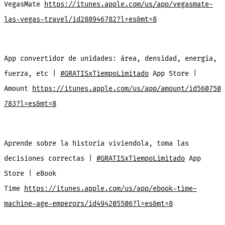
VegasMate
https://itunes.apple.com/us/app/vegasmate-
las-vegas-travel/id288946782?l=es&mt=8
App convertidor de unidades: área, densidad, energía,
fuerza, etc |
#GRATISxTiempoLimitado
App Store |
Amount
https://itunes.apple.com/us/app/amount/id560750
783?l=es&mt=8
Aprende sobre la historia viviendola, toma las
decisiones correctas |
#GRATISxTiempoLimitado
App
Store | eBook
Time
https://itunes.apple.com/us/app/ebook-time-
machine-age-emperors/id494205506?l=es&mt=8