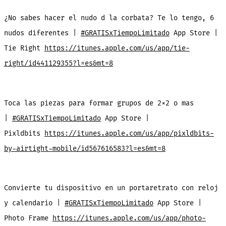
¿No sabes hacer el nudo d la corbata? Te lo tengo, 6
nudos diferentes |
#GRATISxTiempoLimitado
App Store |
Tie Right
https://itunes.apple.com/us/app/tie-
right/id441129355?l=es&mt=8
Toca las piezas para formar grupos de 2×2 o mas
|
#GRATISxTiempoLimitado
App Store |
Pixldbits
https://itunes.apple.com/us/app/pixldbits-
by-airtight-mobile/id567616583?l=es&mt=8
Convierte tu dispositivo en un portaretrato con reloj
y calendario |
#GRATISxTiempoLimitado
App Store |
Photo Frame
https://itunes.apple.com/us/app/photo-