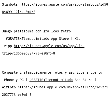
Slambots
https://itunes.apple.com/us/app/slambots/id59
8469911?l=es&mt=8
Juego plataforma con gráficos retro
|
#GRATISxTiempoLimitado
App Store | Kid
Tripp
https://itunes.apple.com/us/app/kid-
tripp/id660068947?l=es&mt=8
Comparte inalambricamente fotos y archivos entre tu
iPhone y PC |
#GRATISxTiempoLimitado
App Store |
AirFoto
https://itunes.apple.com/us/app/airfoto/id5271
20377?l=es&mt=8