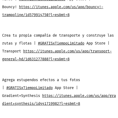
Bouncy!
https://itunes.apple.com/us/app/bouncy!-
trampoline/id579914750?l=es&mt=8
Crea tu propia compañía de transporte y construye las
rutas y flotas |
#GRATISxTiempoLimitado
App Store |
Transport
https://itunes.apple.com/us/app/transport-
general-hd/id631277888?l=es&mt=8
Agrega estupendos efectos a tus fotos
|
#GRATISxTiempoLimitado
App Store |
Gradient+Synthesis
https://itunes.apple.com/us/app/gra
dient+synthesis/id441719982?l=es&mt=8