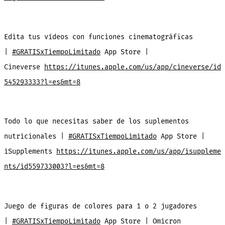
Edita tus vídeos con funciones cinematográficas
|
#GRATISxTiempoLimitado
App Store |
Cineverse
https://itunes.apple.com/us/app/cineverse/id
545293333?l=es&mt=8
Todo lo que necesitas saber de los suplementos
nutricionales |
#GRATISxTiempoLimitado
App Store |
iSupplements
https://itunes.apple.com/us/app/isuppleme
nts/id559733003?l=es&mt=8
Juego de figuras de colores para 1 o 2 jugadores
|
#GRATISxTiempoLimitado
App Store | Omicron