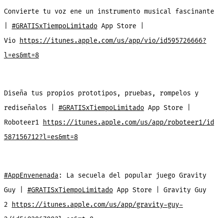
Convierte tu voz ene un instrumento musical fascinante
|
#GRATISxTiempoLimitado
App Store |
Vio
https://itunes.apple.com/us/app/vio/id595726666?
l=es&mt=8
Diseña tus propios prototipos, pruebas, rompelos y
rediseñalos |
#GRATISxTiempoLimitado
App Store |
Roboteer1
https://itunes.apple.com/us/app/roboteer1/id
587156712?l=es&mt=8
#AppEnvenenada
: La secuela del popular juego Gravity
Guy |
#GRATISxTiempoLimitado
App Store | Gravity Guy
2
https://itunes.apple.com/us/app/gravity-guy-