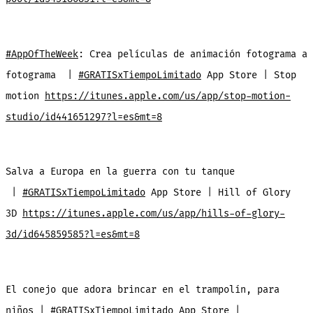
#AppOfTheWeek
: Crea películas de animación fotograma a
fotograma |
#GRATISxTiempoLimitado
App Store | Stop
motion
https://itunes.apple.com/us/app/stop-motion-
studio/id441651297?l=es&mt=8
Salva a Europa en la guerra con tu tanque
|
#GRATISxTiempoLimitado
App Store | Hill of Glory
3D
https://itunes.apple.com/us/app/hills-of-glory-
3d/id645859585?l=es&mt=8
El conejo que adora brincar en el trampolín, para
niños |
#GRATISxTiempoLimitado
App Store |