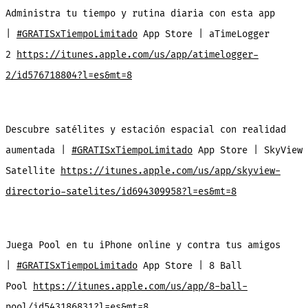
Administra tu tiempo y rutina diaria con esta app
|
#GRATISxTiempoLimitado
App Store | aTimeLogger
2
https://itunes.apple.com/us/app/atimelogger-
2/id576718804?l=es&mt=8
Descubre satélites y estación espacial con realidad
aumentada |
#GRATISxTiempoLimitado
App Store | SkyView
Satellite
https://itunes.apple.com/us/app/skyview-
directorio-satelites/id694309958?l=es&mt=8
Juega Pool en tu iPhone online y contra tus amigos
|
#GRATISxTiempoLimitado
App Store | 8 Ball
Pool
https://itunes.apple.com/us/app/8-ball-
pool/id543186831?l=es&mt=8