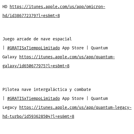
HD
https://itunes.apple.com/us/app/omicron-
hd/id386772379?l=es&mt=8
Juego arcade de nave espacial
|
#GRATISxTiempoLimitado
App Store | Quantum
Galaxy
https://itunes.apple.com/us/app/quantum-
galaxy/id650677975?l=es&mt=8
Pilotea nave intergaláctica y combate
|
#GRATISxTiempoLimitado
App Store | Quantum
Legacy
https://itunes.apple.com/us/app/quantum-legacy-
hd-turbo/id593628504?l=es&mt=8