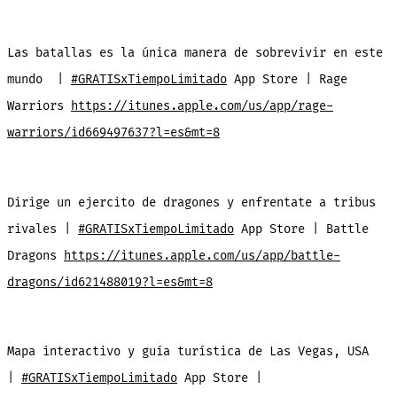
Las batallas es la única manera de sobrevivir en este
mundo
|
#GRATISxTiempoLimitado
App Store | Rage
Warriors
https://itunes.apple.com/us/app/rage-
warriors/id669497637?l=es&mt=8
Dirige un ejercito de dragones y enfrentate a tribus
rivales |
#GRATISxTiempoLimitado
App Store | Battle
Dragons
https://itunes.apple.com/us/app/battle-
dragons/id621488019?l=es&mt=8
Mapa interactivo y guía turística de Las Vegas, USA
|
#GRATISxTiempoLimitado
App Store |