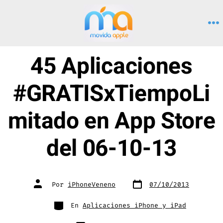
Saltar
al
M
contenido
45 Aplicaciones
#GRATISxTiempoLi
mitado en App Store
del 06-10-13
Fecha
Autor
Por
iPhoneVeneno
07/10/2013
de
de
publicación
la
entrada
Categorías
En
Aplicaciones iPhone y iPad