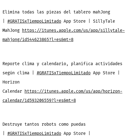
Elimina todas las piezas del tablero mahJong
|
#GRATISxTiempoLimitado
App Store | SillyTale
MahJong
https://itunes.apple.com/us/app/sillytale-
mahjong/id544623865?l=es&mt=8
Reporte clima y calendario, planifica actividades
según clima |
#GRATISxTiempoLimitado
App Store |
Horizon
Calendar
https://itunes.apple.com/us/app/horizon-
calendar/id593206559?l=es&mt=8
Destruye tantos robots como puedas
|
#GRATISxTiempoLimitado
App Store |