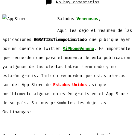
en
No hay comentarios
45
Aplicaciones
#GRATISxTiempo
en
Saludos
Venenosos
,
App
Store
del
Aquí les dejo el resumen de las
06-
10-
13
aplicaciones
#GRATISxTiempoLimitado
que publique ayer
por mi cuenta de Twitter
@iPhoneVeneno
. Es importante
que recuerden que para el momento de esta publicación
ya algunas de las ofertas habrán terminado y no
estarán gratis. También recuerden que estas ofertas
son del App Store de
Estados Unidos
así que
posiblemente algunas no estén gratis en el App Store
de su país. Sin mas preámbulos les dejo las
Gratiñangas: