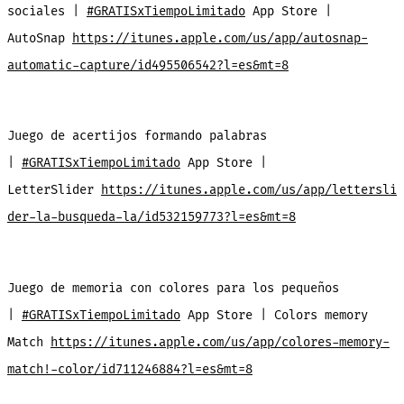
sociales |
#GRATISxTiempoLimitado
App Store |
AutoSnap
https://itunes.apple.com/us/app/autosnap-
automatic-capture/id495506542?l=es&mt=8
Juego de acertijos formando palabras
|
#GRATISxTiempoLimitado
App Store |
LetterSlider
https://itunes.apple.com/us/app/lettersli
der-la-busqueda-la/id532159773?l=es&mt=8
Juego de memoria con colores para los pequeños
|
#GRATISxTiempoLimitado
App Store | Colors memory
Match
https://itunes.apple.com/us/app/colores-memory-
match!-color/id711246884?l=es&mt=8