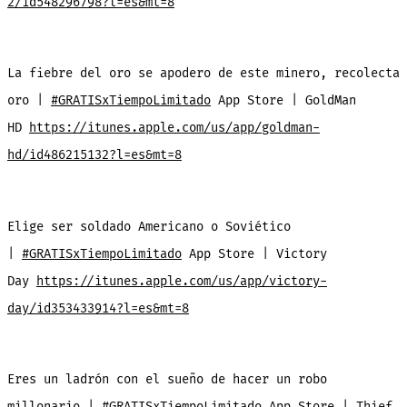
2/id548296798?l=es&mt=8
La fiebre del oro se apodero de este minero, recolecta
oro |
#GRATISxTiempoLimitado
App Store | GoldMan
HD
https://itunes.apple.com/us/app/goldman-
hd/id486215132?l=es&mt=8
Elige ser soldado Americano o Soviético
|
#GRATISxTiempoLimitado
App Store | Victory
Day
https://itunes.apple.com/us/app/victory-
day/id353433914?l=es&mt=8
Eres un ladrón con el sueño de hacer un robo
millonario |
#GRATISxTiempoLimitado
App Store | Thief