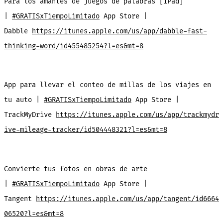
Para los amantes de juegos de palabras [iPad]
|
#GRATISxTiempoLimitado
App Store |
Dabble
https://itunes.apple.com/us/app/dabble-fast-
thinking-word/id455485254?l=es&mt=8
App para llevar el conteo de millas de los viajes en
tu auto |
#GRATISxTiempoLimitado
App Store |
TrackMyDrive
https://itunes.apple.com/us/app/trackmydr
ive-mileage-tracker/id504448321?l=es&mt=8
Convierte tus fotos en obras de arte
|
#GRATISxTiempoLimitado
App Store |
Tangent
https://itunes.apple.com/us/app/tangent/id6664
06520?l=es&mt=8