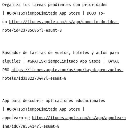
Organiza tus tareas pendientes con prioridades
|
#GRATISxTiempoLimitado
App Store | DOOO To-
do
https://itunes.apple.com/us/app/dooo-to-do-idea-
note/id423785695?l=es&mt=8
Buscador de tarifas de vuelos, hoteles y autos para
alquiler |
#GRATISxTiempoLimitado
App Store | KAYAK
PRO
https://itunes.apple.com/us/app/kayak-pro-vuelos-
hotels/id338227344?l=es&mt=8
App para descubrir aplicaciones educacionales
|
#GRATISxTiempoLimitado
App Store |
appoLearning
https://itunes.apple.com/us/app/appolearn
ing/id677855414?l=es&mt=8