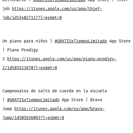
job
https://itunes.apple.com/us/app/thief-
job/id534027117?l=es&mt=8
Un piano para niños |
#GRATISxTiempoLimitado
App Store
| Piano Prodigy
2
https://itunes.apple.com/us/app/piano-prodigy-
2/id585523970?l=es&mt=8
Campeonatos de salto de cuerda en la escuela
|
#GRATISxTiempoLimitado
App Store | Bravo
Jump
https://itunes.apple.com/us/app/bravo-
jump/id505936093?l=es&mt=8