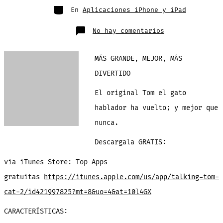
entrada
Categorías
En
Aplicaciones iPhone y iPad
en
No hay comentarios
Tom
el
gato
hablador:
MÁS GRANDE, MEJOR, MÁS
diviertete
con
el
DIVERTIDO
gato
mas
travieso
El original Tom el gato
de
App
hablador ha vuelto; y mejor que
Store
nunca.
Descargala GRATIS:
via iTunes Store: Top Apps
gratuitas
https://itunes.apple.com/us/app/talking-tom-
cat-2/id421997825?mt=8&uo=4&at=10l4GX
CARACTERÍSTICAS: