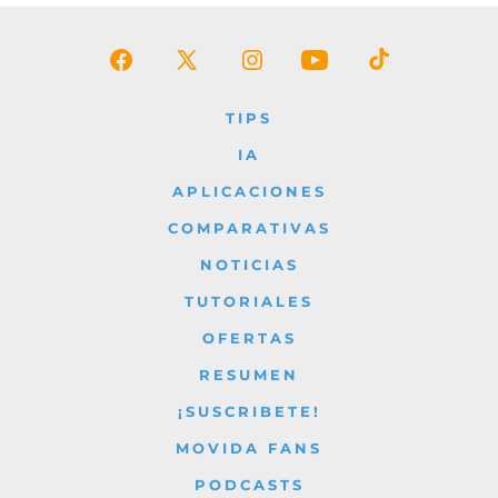
Abrir
Abrir
Abrir
Abrir
Abrir
Facebook
X
Instagram
YouTube
TikTok
TIPS
en
en
en
en
en
IA
una
una
una
una
una
APLICACIONES
nueva
nueva
nueva
nueva
nueva
COMPARATIVAS
pestaña
pestaña
pestaña
pestaña
pestaña
NOTICIAS
TUTORIALES
OFERTAS
RESUMEN
¡SUSCRIBETE!
MOVIDA FANS
PODCASTS