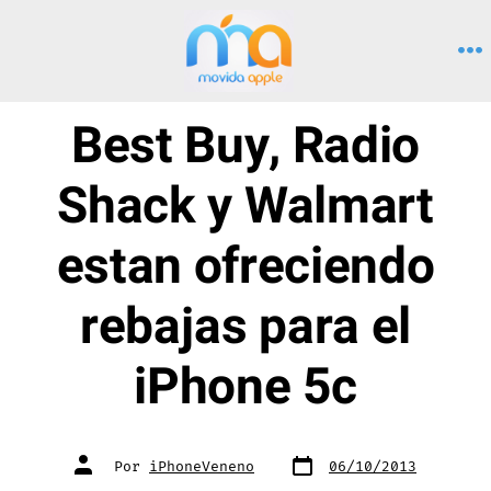
Saltar
al
M
contenido
Best Buy, Radio
Shack y Walmart
estan ofreciendo
rebajas para el
iPhone 5c
Fecha
Autor
Por
iPhoneVeneno
06/10/2013
de
de
publicación
la