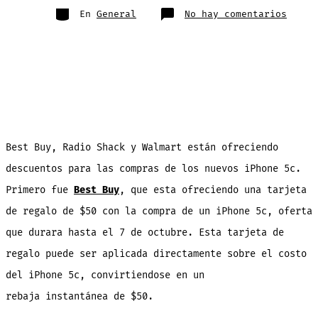
entrada
Categorías
en
En
General
No hay comentarios
Best
Buy,
Radio
Shack
y
Walma
estan
ofrec
rebaj
para
el
iPhon
5c
Best Buy, Radio Shack y Walmart están ofreciendo
descuentos para las compras de los nuevos iPhone 5c.
Primero fue
Best Buy
, que esta ofreciendo una tarjeta
de regalo de $50 con la compra de un iPhone 5c, oferta
que durara hasta el 7 de octubre. Esta tarjeta de
regalo puede ser aplicada directamente sobre el costo
del iPhone 5c, convirtiendose en un
rebaja instantánea de $50.