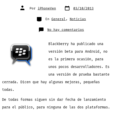
Fecha
Autor
Por
iPhoneVen
03/10/2013
de
de
publicación
la
entrada
Categorías
En
General
,
Noticias
en
No hay comentarios
BBM
sale
en
modo
Blackberry ha publicado una
beta
(de
nuevo)
versión beta para Android, no
para
Android.
es la primera ocasión, para
Aún
sin
fecha
unos pocos desarrolladores. Es
de
lanzamiento
una versión de prueba bastante
para
todos
cerrada. Dicen que hay algunas mejoras, pequeñas
todas.
De todas formas siguen sin dar fecha de lanzamiento
para el público, para ninguna de las dos plataformas.