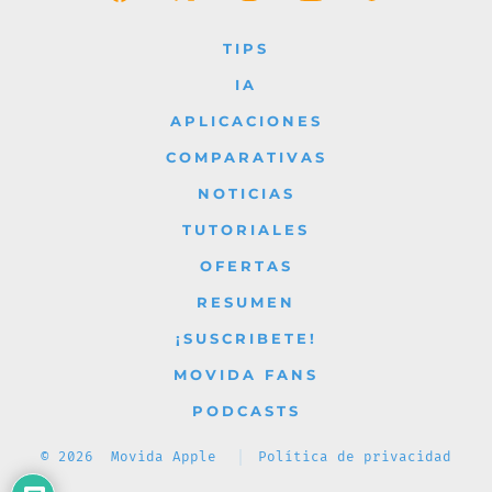
Abrir
Abrir
Abrir
Abrir
Abrir
Facebook
X
Instagram
YouTube
TikTok
TIPS
en
en
en
en
en
IA
una
una
una
una
una
APLICACIONES
nueva
nueva
nueva
nueva
nueva
COMPARATIVAS
pestaña
pestaña
pestaña
pestaña
pestaña
NOTICIAS
TUTORIALES
OFERTAS
RESUMEN
¡SUSCRIBETE!
MOVIDA FANS
PODCASTS
© 2026
Movida Apple
Política de privacidad