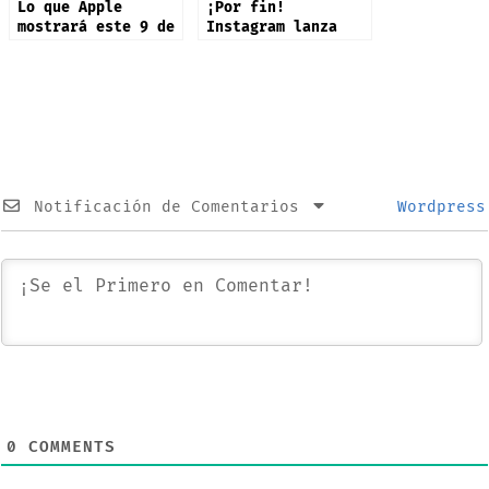
Lo que Apple
¡Por fin!
mostrará este 9 de
Instagram lanza
septiembre: iPhone
app oficial en
17 y más productos
iPad: estas son
sus novedades
Notificación de Comentarios
Wordpress
0
COMMENTS