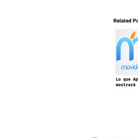
Related P
Lo que Ap
mostrará 
septiembr
17 y más 