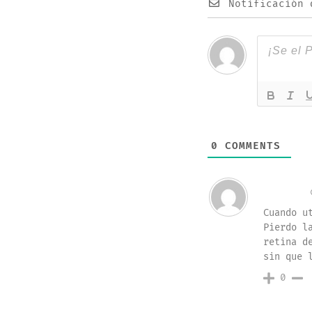
Notificación 
0
COMMENTS
Sergio
Cuando u
Pierdo l
Invitado
retina d
sin que 
0