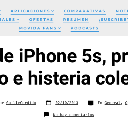
APLICACIONES
COMPARATIVAS
NOT
IALES
OFERTAS
RESUMEN
¡SUSCRIBE
MOVIDA FANS
PODCASTS
de iPhone 5s, p
o e histeria cole
Fecha
Categorías
Por
GuilleCordido
02/10/2013
En
General
,
O
de
publicación
da
en
No hay comentarios
Usuarios
de
iPhone