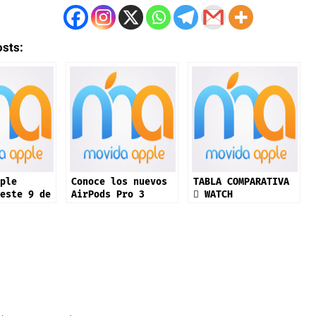
osts:
ple
Conoce los nuevos
TABLA COMPARATIVA
este 9 de
AirPods Pro 3
 WATCH
e: iPhone
productos