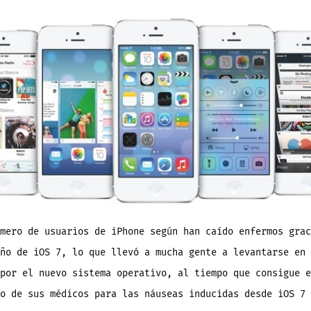
5s,
propensas
a
pánico
e
histeria
colectiva.
mero de usuarios de iPhone según han caído enfermos grac
ño de iOS 7, lo que llevó a mucha gente a levantarse en 
por el nuevo sistema operativo, al tiempo que consigue e
o de sus médicos para las náuseas inducidas desde iOS 7 