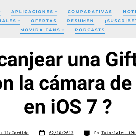
APLICACIONES
COMPARATIVAS
NOT
IALES
OFERTAS
RESUMEN
¡SUSCRIBE
MOVIDA FANS
PODCASTS
anjear una Gif
n la cámara de
en iOS 7 ?
Fecha
Categorías
uilleCordido
02/10/2013
En
Tutoriales iPh
de