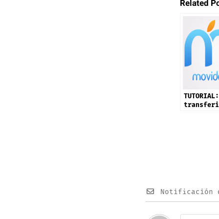
Related P
TUTORIAL:
transferi
Playlist
Spotify a
Music
Notificación 