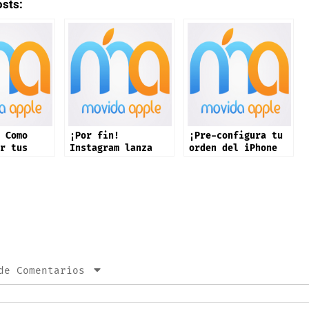
osts:
 Como
¡Por fin!
¡Pre-configura tu
r tus
Instagram lanza
orden del iPhone
s
de
app oficial en
17 ya!
 Apple
iPad: estas son
sus novedades
de Comentarios