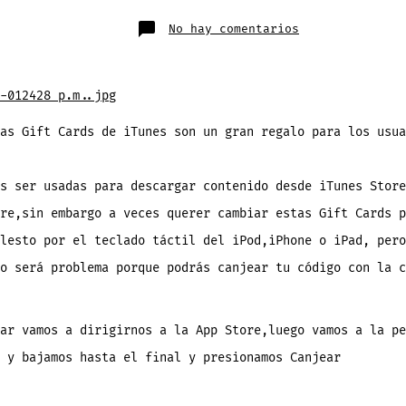
publicación
en
No hay comentarios
¿
Cómo
canjear
una
Gift
Card
de
iTunes
con
as Gift Cards de iTunes son un gran regalo para los usua
la
cámara
de
tu
equipo
s ser usadas para descargar contenido desde iTunes Store
en
iOS
re,sin embargo a veces querer cambiar estas Gift Cards p
7
?
lesto por el teclado táctil del iPod,iPhone o iPad, pero
o será problema porque podrás canjear tu código con la c
ar vamos a dirigirnos a la App Store,luego vamos a la pe
 y bajamos hasta el final y presionamos Canjear