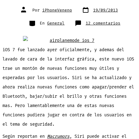
Fecha
Autor
Por
iPhoneVeneno
19/09/2013
de
de
publicación
la
entrada
Categorías
en
En
General
12 comentarios
Descubr
importa
falla
en
iOS
7
que
iOS 7 fue lanzado ayer oficialmente, y ademas del
permite
apagar
lavado de cara de la interfaz gráfica, este nuevo iOS
Buscar
Mi
iPhone
trae un montón de nuevas funciones muy útiles y
desde
la
esperadas por los usuarios. Siri se ha actualizado y
pantall
bloquea
ahora realiza nuevas funciones como apagar/prender el
Bluetooth, bajar/subir el brillo y otras funciones
mas. Pero lamentablemente una de estas nuevas
funciones pudiera jugar en contra de los usuarios en
el tema de seguridad.
Según reportan en
Macrumors
, Siri puede activar el