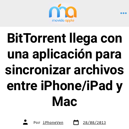
Saltar
al
M
contenido
BitTorrent llega con
una aplicación para
sincronizar archivos
entre iPhone/iPad y
Mac
Fecha
Autor
Por
iPhoneVen
28/08/2013
de
de
publicación
la