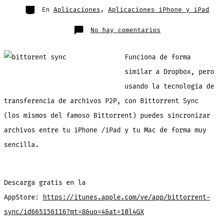
entrada
Categorías
En
Aplicaciones
,
Aplicaciones iPhone y iPad
en
No hay comentarios
BitTorrent
llega
con
una
Funciona de forma
aplicación
para
sincronizar
similar a Dropbox, pero
archivos
entre
usando la tecnología de
iPhone/iPad
y
Mac
transferencia de archivos P2P, con Bittorrent Sync
(los mismos del famoso Bittorrent) puedes sincronizar
archivos entre tu iPhone /iPad y tu Mac de forma muy
sencilla.
Descarga gratis en la
AppStore:
https://itunes.apple.com/ve/app/bittorrent-
sync/id665156116?mt=8&uo=4&at=10l4GX