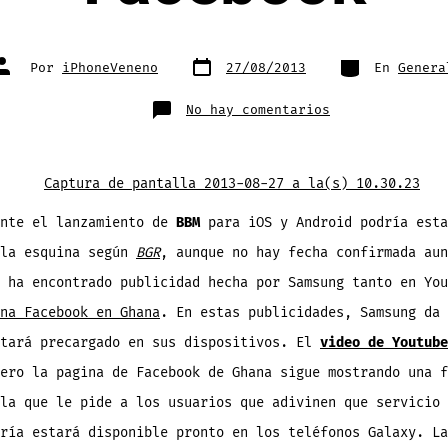
Fecha
Categorías
Autor
Por
iPhoneVeneno
27/08/2013
En
Genera
de
de
publicación
la
entrada
en
No hay comentarios
¿Esta
a
punto
el
lanzamiento
de
BBM
para
iOS
ente el lanzamiento de
BBM
para iOS y Android podría esta
y
Android?
 la esquina según
BGR
, aunque no hay fecha confirmada aun
Samsung
lanza
video
 ha encontrado publicidad hecha por Samsung tanto en You
y
publicidad
na Facebook en Ghana
. En estas publicidades, Samsung da 
en
Facebook
stará precargado en sus dispositivos. El
video de Youtube
ero la pagina de Facebook de Ghana sigue mostrando una f
la que le pide a los usuarios que adivinen que servicio
ría estará disponible pronto en los teléfonos Galaxy. La