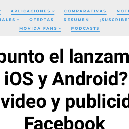
APLICACIONES
COMPARATIVAS
NOT
IALES
OFERTAS
RESUMEN
¡SUSCRIBE
MOVIDA FANS
PODCASTS
 punto el lanzam
 iOS y Android
 video y publici
Facebook