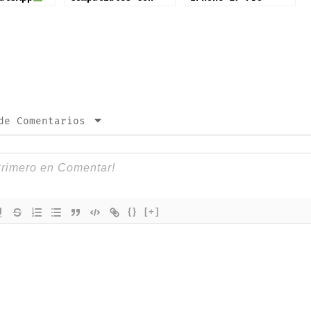
iOS 26 ¡Mañana!
de Comentarios
{}
[+]