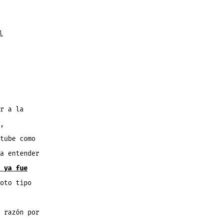
l
r a la
,
tube como
a entender
 ya fue
oto tipo
 razón por