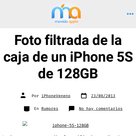
Saltar
al
M
contenido
Foto filtrada de la
caja de un iPhone 5S
de 128GB
Fecha
Autor
Por
iPhoneVeneno
23/08/2013
de
de
publicación
la
entrada
Categorías
en
En
Rumores
No hay comentarios
Foto
filtr
de
la
caja
de
un