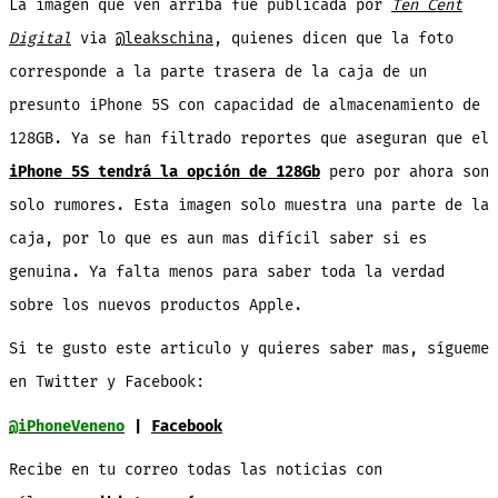
La imagen que ven arriba fue publicada por
Ten Cent
iPhon
5S
de
Digital
via
@leakschina
, quienes dicen que la foto
128GB
corresponde a la parte trasera de la caja de un
presunto iPhone 5S con capacidad de almacenamiento de
128GB. Ya se han filtrado reportes que aseguran que el
iPhone 5S tendrá la opción de 128Gb
pero por ahora son
solo rumores. Esta imagen solo muestra una parte de la
caja, por lo que es aun mas difícil saber si es
genuina. Ya falta menos para saber toda la verdad
sobre los nuevos productos Apple.
Si te gusto este articulo y quieres saber mas, sígueme
en Twitter y Facebook:
@iPhoneVeneno
|
Facebook
Recibe en tu correo todas las noticias con