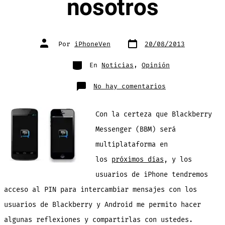
nosotros
Fecha
Autor
Por
iPhoneVen
20/08/2013
de
de
publicación
la
entrada
Categorías
En
Noticias
,
Opinión
en
No hay comentarios
Los
usuarios
de
iPhone
Con la certeza que Blackberry
somos
distintos
a
Messenger (BBM) será
los
de
multiplataforma en
Blackberry.
Consideracione
para
los
próximos días
, y los
usar
BBM
usuarios de iPhone tendremos
con
nosotros
acceso al PIN para intercambiar mensajes con los
usuarios de Blackberry y Android me permito hacer
algunas reflexiones y compartirlas con ustedes.