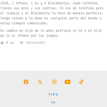
iPad, 1 iPhone, 1 S4 y 4 Blackberrys. Cada teléfono
tienes sus pros y sus contras. Yo uso mi teléfono para
el trabajo y el Blackberry lo hace de manera perfecta.
Tengo correo a la mano en cualquier parte del mundo y
estoy siempre comunicado.
En cambio mi hija de 15 años prefiere el S4 y mi hijo
de 12 el iPhone por los juegos.
Responder
0
Abrir
Abrir
Abrir
Abrir
Abrir
Facebook
X
Instagram
YouTube
TikTok
TIPS
en
en
en
en
en
IA
una
una
una
una
una