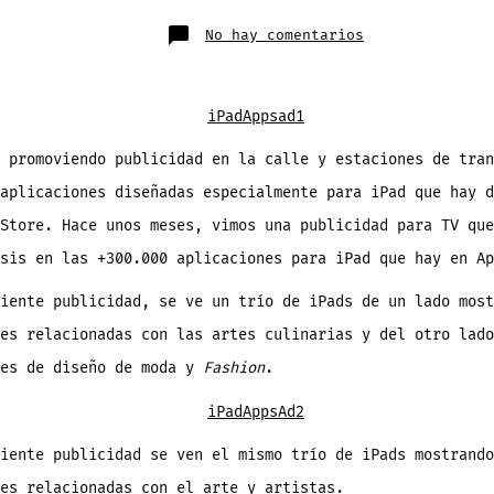
publicación
la
entrada
en
No hay comentarios
Apple
coloca
publicidad
en
la
calle
y
estaciones
de
 promoviendo publicidad en la calle y estaciones de tran
transporte
sobre
aplicaciones diseñadas especialmente para iPad que hay d
las
Apps
para
Store. Hace unos meses, vimos una publicidad para TV que
iPad
[imágenes]
sis en las +300.000 aplicaciones para iPad que hay en Ap
iente publicidad, se ve un trío de iPads de un lado most
es relacionadas con las artes culinarias y del otro lado
es de diseño de moda y
Fashion
.
iente publicidad se ven el mismo trío de iPads mostrando
es relacionadas con el arte y artistas.