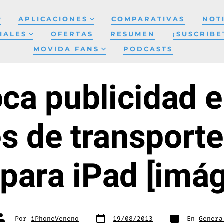
APLICACIONES
COMPARATIVAS
NOT
IALES
OFERTAS
RESUMEN
¡SUSCRIBE
MOVIDA FANS
PODCASTS
ca publicidad en
s de transporte
para iPad [imá
Fecha
Categorías
Autor
Por
iPhoneVeneno
19/08/2013
En
Genera
de
de