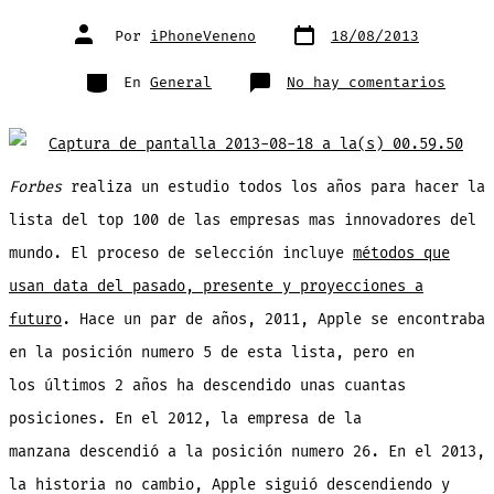
Fecha
Autor
Por
iPhoneVeneno
18/08/2013
de
de
publicación
la
entrada
Categorías
en
En
General
No hay comentarios
Apple
desci
en
la
lista
Forbe
de
Forbes
realiza un estudio todos los años para hacer la
las
empre
mas
lista del top 100 de las empresas mas innovadores del
innov
del
mundo. El proceso de selección incluye
métodos
que
mundo
pero
los
usan data del pasado, presente y proyecciones a
salto
futuro
. Hace un par de años, 2011, Apple se encontraba
en la posición numero 5 de esta lista, pero en
los últimos 2 años ha descendido unas cuantas
posiciones. En el 2012, la empresa de la
manzana descendió a la posición numero 26. En el 2013,
la historia no cambio, Apple siguió descendiendo y