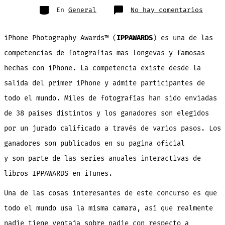
entrada
Categorías
en
En
General
No hay comentarios
Las
espec
fotos
del
iPhone Photography Awards™ (
IPPAWARDS
) es una de las
concu
de
fotog
competencias de fotografías mas longevas y famosas
con
iPhon
hechas con iPhone. La competencia existe desde la
IPPAW
[gale
imáge
salida del primer iPhone y admite participantes de
todo el mundo. Miles de fotografías han sido enviadas
de 38 países distintos y los ganadores son elegidos
por un jurado calificado a través de varios pasos. Los
ganadores son publicados en su pagina oficial
y son parte de las series anuales interactivas de
libros IPPAWARDS en iTunes.
Una de las cosas interesantes de este concurso es que
todo el mundo usa la misma camara, así que realmente
nadie tiene ventaja sobre nadie con respecto a