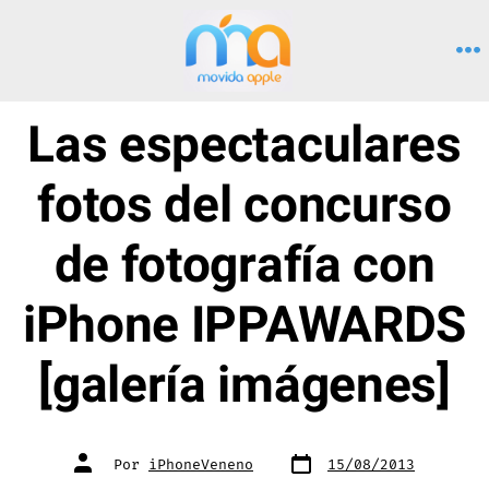
Saltar
al
M
contenido
Las espectaculares
fotos del concurso
de fotografía con
iPhone IPPAWARDS
[galería imágenes]
Fecha
Autor
Por
iPhoneVeneno
15/08/2013
de
de
publicación
la