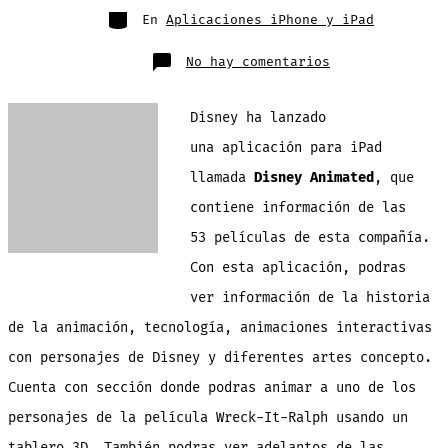
entrada
Categorías
En
Aplicaciones iPhone y iPad
en
No hay comentarios
La
aplicación
Disney
Animated
Disney ha lanzado
para
iPad
tiene
una aplicación para iPad
toda
la
llamada
Disney Animated
, que
historia
de
las
contiene información de las
53
películas
53 películas de esta compañía.
de
Disney
Con esta aplicación, podras
ver información de la historia
de la animación, tecnología, animaciones interactivas
con personajes de Disney y diferentes artes concepto.
Cuenta con sección donde podras animar a uno de los
personajes de la película Wreck-It-Ralph usando un
tablero 3D. También podras ver adelantos de las