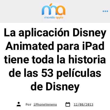
Saltar
al
M
contenido
La aplicación Disney
Animated para iPad
tiene toda la historia
de las 53 películas
de Disney
Fecha
Autor
Por
iPhoneVeneno
12/08/2013
de
de
publicación
la