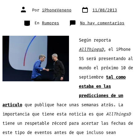
Fecha
Autor
Por
iPhoneVeneno
11/08/2013
de
de
publicación
la
entrada
Categorías
en
En
Rumores
No hay comentarios
EXTRA
EXTRA
repor
que
Según reporta
el
iPhon
5S
AllThingsD
, el iPhone
será
prese
5S será presentando al
al
mundo
el
mundo el próximo 10 de
próxi
10
septiembre
tal como
de
septi
estaba en las
predicciones de un
articulo
que publique hace unas semanas atrás. La
importancia que tiene esta noticia es que
AllThingsD
tiene un respetable récord para acertar las fechas de
este tipo de eventos antes de que incluso sean