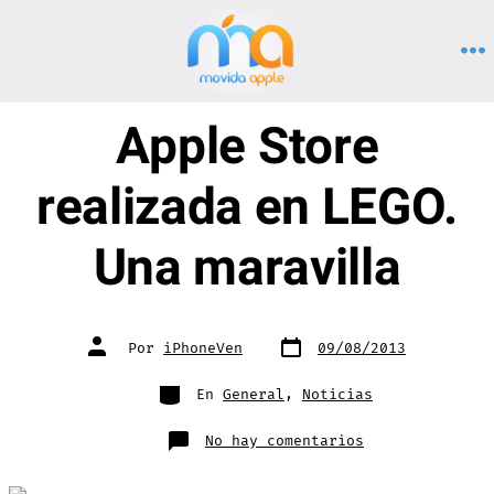
Saltar
al
M
contenido
Apple Store
realizada en LEGO.
Una maravilla
Fecha
Autor
Por
iPhoneVen
09/08/2013
de
de
publicación
la
entrada
Categorías
En
General
,
Noticias
en
No hay comentarios
Apple
Store
realizada
en