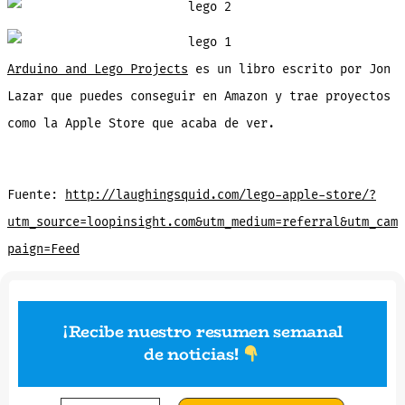
LEGO.
Una
maravilla
Arduino and Lego Projects
es un libro escrito por Jon
Lazar que puedes conseguir en Amazon y trae proyectos
como la Apple Store que acaba de ver.
Fuente:
http://laughingsquid.com/lego-apple-store/?
utm_source=loopinsight.com&utm_medium=referral&utm_cam
paign=Feed
¡Recibe nuestro resumen semanal
de noticias
!