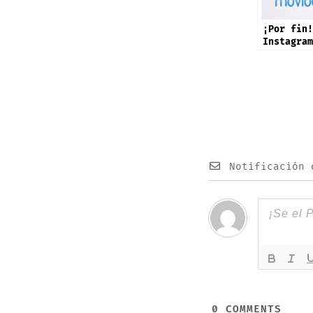
¡Por fin!
Instagram
app ofici
iPad: est
sus noved
Notificación 
0
COMMENTS