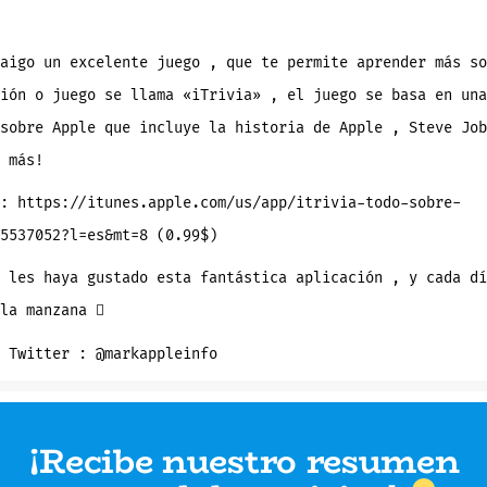
que
aprendas
más
sobre
Apple!
aigo un excelente juego , que te permite aprender más so
ión o juego se llama «iTrivia» , el juego se basa en una
sobre Apple que incluye la historia de Apple , Steve Job
 más!
: https://itunes.apple.com/us/app/itrivia-todo-sobre-
5537052?l=es&mt=8 (0.99$)
 les haya gustado esta fantástica aplicación , y cada dí
la manzana 
 Twitter : @markappleinfo
¡Recibe nuestro resumen