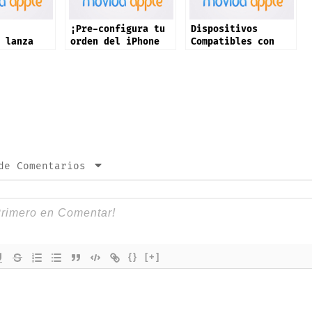
¡Pre-configura tu
Dispositivos
 lanza
orden del iPhone
Compatibles con
al en
17 ya!
iOS 26 ¡Mañana!
as son
ades
de Comentarios
{}
[+]