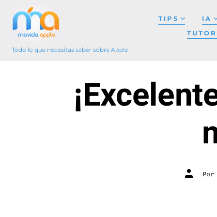
Saltar
TIPS
IA
al
TUTOR
contenido
Todo lo que necesitas saber sobre Apple
¡Excelent
Autor
Por
de
la
entrada