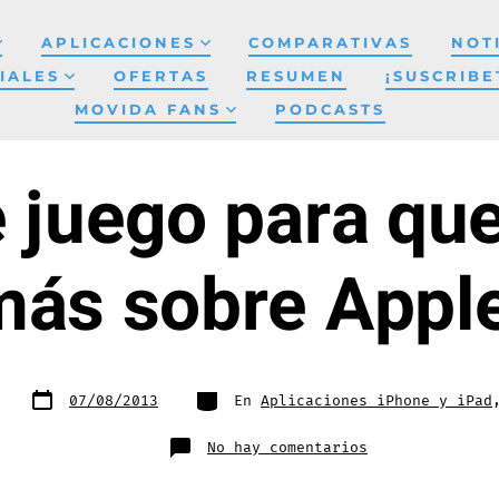
APLICACIONES
COMPARATIVAS
NOT
IALES
OFERTAS
RESUMEN
¡SUSCRIBE
MOVIDA FANS
PODCASTS
e juego para qu
más sobre Apple
Fecha
Categorías
07/08/2013
En
Aplicaciones iPhone y iPad
de
publicación
en
No hay comentarios
¡Excelente
juego
para