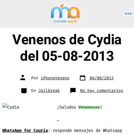
Saltar
al
M
contenido
Venenos de Cydia
del 05-08-2013
Fecha
Autor
Por
iPhoneVeneno
06/08/2013
de
de
publicación
la
entrada
Categorías
en
En
Jailbreak
No hay comentarios
Vene
de
Cydi
del
¡Saludos
Venenosos
!
05-
08-
2013
WhatsApp for Couria
: responde mensajes de Whatsapp