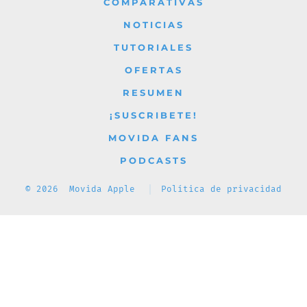
COMPARATIVAS
pestaña
pestaña
pestaña
pestaña
pestaña
NOTICIAS
TUTORIALES
OFERTAS
RESUMEN
¡SUSCRIBETE!
MOVIDA FANS
PODCASTS
© 2026
Movida Apple
Política de privacidad