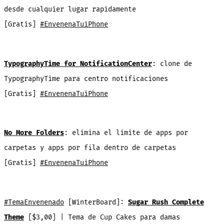
desde cualquier lugar rapidamente
[Gratis]
#EnvenenaTuiPhone
TypographyTime for NotificationCenter
: clone de
TypographyTime para centro notificaciones
[Gratis]
#EnvenenaTuiPhone
No More Folders
: elimina el limite de apps por
carpetas y apps por fila dentro de carpetas
[Gratis]
#EnvenenaTuiPhone
#TemaEnvenenado
[WinterBoard]:
Sugar Rush Complete
Theme
[$3,00] | Tema de Cup Cakes para damas