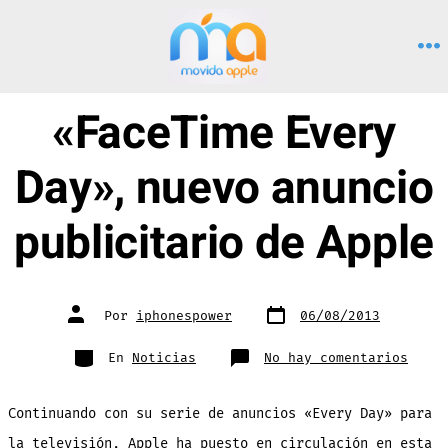
Saltar
al
M
contenido
«FaceTime Every
Day», nuevo anuncio
publicitario de Apple
Fecha
Autor
Por
iphonespower
06/08/2013
de
de
publicación
la
entrada
Categorías
en
En
Noticias
No hay comentarios
«Face
Every
Day»,
nuevo
Continuando con su serie de anuncios «Every Day» para
anunc
publi
de
la televisión, Apple ha puesto en circulación en esta