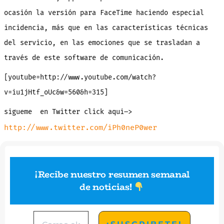
Apple
ocasión la versión para FaceTime haciendo especial
incidencia, más que en las características técnicas
del servicio, en las emociones que se trasladan a
través de este software de comunicación.
[youtube=http://www.youtube.com/watch?
v=iu1jHtf_oUc&w=560&h=315]
sigueme en Twitter click aqui–>
http://www.twitter.com/iPh0neP0wer
¡Recibe nuestro resumen semanal
de noticias
!