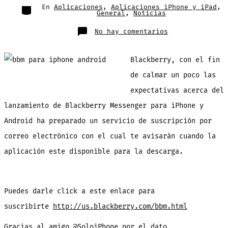
entrada
Categorías
En
Aplicaciones
,
Aplicaciones iPhone y iPad
,
General
,
Noticias
en
No hay comentarios
¿Quieres
ser
el
1ro
Blackberry, con el fin
en
saber
cuándo
de calmar un poco las
salga
BBM
expectativas acerca del
para
iPhone?
–
lanzamiento de Blackberry Messenger para iPhone y
Enlace
oficial
Android ha preparado un servicio de suscripción por
correo electrónico con el cual te avisarán cuando la
aplicación este disponible para la descarga.
Puedes darle click a este enlace para
suscribirte
http://us.blackberry.com/bbm.html
Gracias al amigo @SoloiPhone por el dato