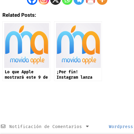
Related Posts:
Lo que Apple
¡Por fin!
mostrará este 9 de
Instagram lanza
septiembre: iPhone
app oficial en
17 y más productos
iPad: estas son
sus novedades
Notificación de Comentarios
Wordpress