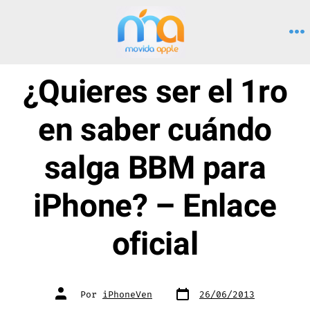
Saltar
al
M
contenido
¿Quieres ser el 1ro
en saber cuándo
salga BBM para
iPhone? – Enlace
oficial
Fecha
Autor
Por
iPhoneVen
26/06/2013
de
de
publicación
la