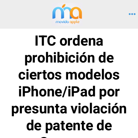
Saltar
al
M
contenido
ITC ordena
prohibición de
ciertos modelos
iPhone/iPad por
presunta violación
de patente de