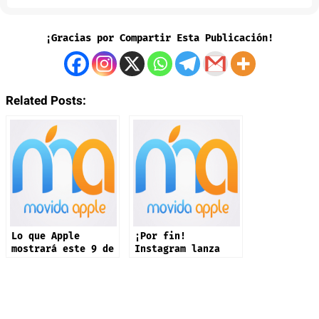
¡Gracias por Compartir Esta Publicación!
Related Posts:
Lo que Apple
¡Por fin!
mostrará este 9 de
Instagram lanza
septiembre: iPhone
app oficial en
17 y más productos
iPad: estas son
sus novedades