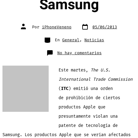
Samsung
Fecha
Autor
Por
iPhoneVeneno
05/06/2013
de
de
publicación
la
entrada
Categorías
En
General
,
Noticias
en
No hay comentarios
ITC
ordena
prohibición
de
Este martes,
The U.S.
ciertos
modelos
iPhone/iPad
International Trade Commission
por
presunta
(
ITC
) emitió una orden
violación
de
patente
de prohibición de ciertos
de
Samsung
productos Apple que
presuntamente violan una
patente de tecnología de
Samsung. Los productos Apple que se verían afectados