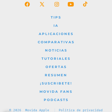
Abrir
Abrir
Abrir
Abrir
Abrir
Facebook
X
Instagram
YouTube
TikTok
TIPS
en
en
en
en
en
IA
una
una
una
una
una
APLICACIONES
nueva
nueva
nueva
nueva
nueva
COMPARATIVAS
pestaña
pestaña
pestaña
pestaña
pestaña
NOTICIAS
TUTORIALES
OFERTAS
RESUMEN
¡SUSCRIBETE!
MOVIDA FANS
PODCASTS
© 2026
Movida Apple
Política de privacidad