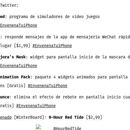
Twitter:
ed
: programa de simuladores de video juegos
EnvenenaTuiPhone
: responde mensajes de la app de mensajería WeChat
rápid
 lugar [$1,99]
#EnvenenaTuiPhone
jora’s Mask
: widget para pantalla inicio de la mascara d
EnvenenaTuiPhone
nimation Pack
: paquete 4 widgets animados para pantalla 
ons [Gratis]
#EnvenenaTuiPhone
unce
: elimina el efecto de rebote en pantalla inicio cua
Gratis]
#EnvenenaTuiPhone
enado
[WinterBoard]:
0-Hour Red Tide
[$2,99]