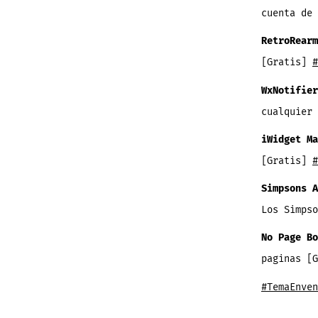
cuenta de 
RetroRearm
[Gratis]
#
WxNotifier
cualquier
iWidget Ma
[Gratis]
#
Simpsons A
Los Simps
No Page Bo
paginas [
#TemaEnven