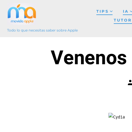
Saltar
TIPS
IA
al
TUTOR
contenido
Todo lo que necesitas saber sobre Apple
Venenos 
A
d
l
e