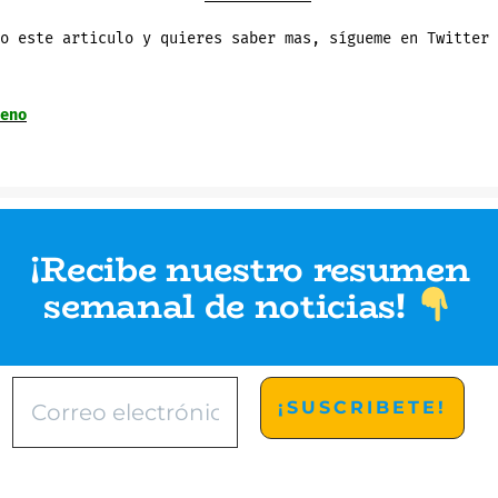
o este articulo y quieres saber mas, sígueme en Twitter 
eno
¡Recibe nuestro resumen
semanal de noticias
!