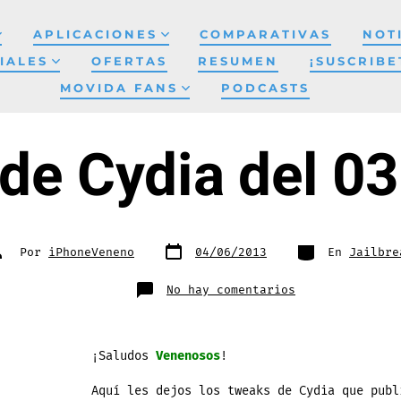
APLICACIONES
COMPARATIVAS
NOT
IALES
OFERTAS
RESUMEN
¡SUSCRIBE
MOVIDA FANS
PODCASTS
de Cydia del 0
Fecha
Categorías
utor
Por
iPhoneVeneno
04/06/2013
En
Jailbre
de
e
publicación
a
ntrada
en
No hay comentarios
Venenos
de
Cydia
del
03-
06-
¡Saludos
Venenosos
!
2013
Aquí les dejos los tweaks de Cydia que publ