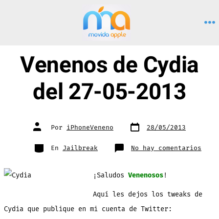
Saltar
al
M
contenido
Venenos de Cydia
del 27-05-2013
Fecha
Autor
Por
iPhoneVeneno
28/05/2013
de
de
publicación
la
entrada
Categorías
en
En
Jailbreak
No hay comentarios
Vene
de
Cydi
del
¡Saludos
Venenosos
!
27-
05-
2013
Aquí les dejos los tweaks de
Cydia que publique en mi cuenta de Twitter: