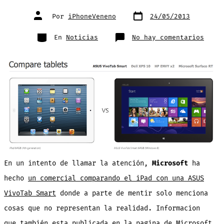
Fecha
Autor
Por
iPhoneVeneno
24/05/2013
de
de
publicación
la
entrada
Categorías
en
En
Noticias
No hay comentarios
Micro
mient
cuand
compa
las
tabla
con
Windo
vs
el
iPad
y
olvid
menci
«deta
En un intento de llamar la atención,
Microsoft
ha
hecho
un comercial comparando el iPad con una ASUS
VivoTab Smart
donde a parte de mentir solo menciona
cosas que no representan la realidad. Informacion
que también esta publicada en la pagina de Microsoft.