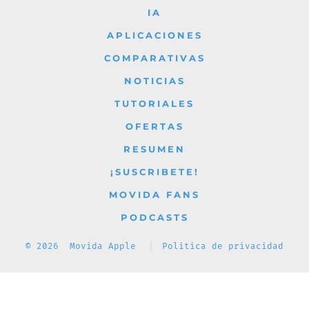
en
en
en
en
en
IA
una
una
una
una
una
APLICACIONES
nueva
nueva
nueva
nueva
nueva
COMPARATIVAS
pestaña
pestaña
pestaña
pestaña
pestaña
NOTICIAS
TUTORIALES
OFERTAS
RESUMEN
¡SUSCRIBETE!
MOVIDA FANS
PODCASTS
© 2026
Movida Apple
Política de privacidad