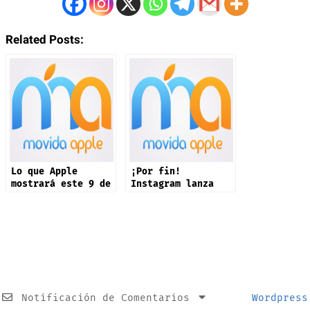
Related Posts:
Lo que Apple
¡Por fin!
mostrará este 9 de
Instagram lanza
septiembre: iPhone
app oficial en
17 y más productos
iPad: estas son
sus novedades
Notificación de Comentarios
Wordpress