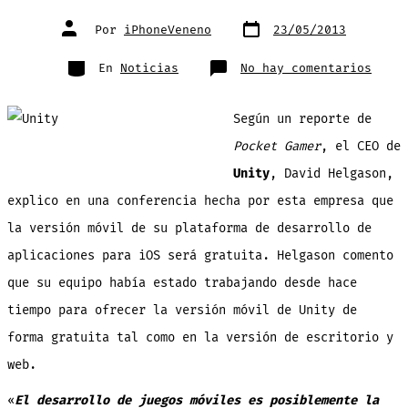
Fecha
Autor
Por
iPhoneVeneno
23/05/2013
de
de
publicación
la
entrada
Categorías
en
En
Noticias
No hay comentarios
La
plata
UNITY
para
Según un reporte de
desar
juego
en
Pocket Gamer
, el CEO de
iOS
es
Unity
, David Helgason,
ahora
gratu
¡Desa
explico en una conferencia hecha por esta empresa que
a
la
la versión móvil de su plataforma de desarrollo de
carga
aplicaciones para iOS será gratuita. Helgason comento
que su equipo había estado trabajando desde hace
tiempo para ofrecer la versión móvil de Unity de
forma gratuita tal como en la versión de escritorio y
web.
«
El desarrollo de juegos móviles es posiblemente la