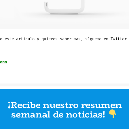
o este articulo y quieres saber mas, sígueme en Twitter 
eno
¡Recibe nuestro resumen
semanal de noticias
!