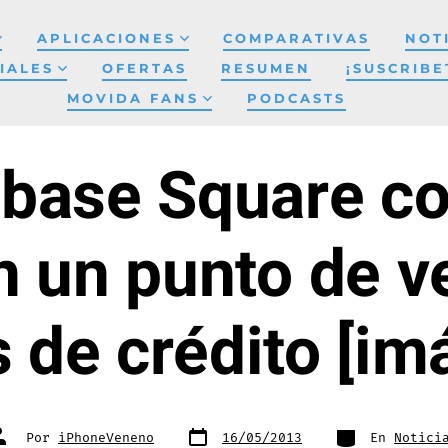
APLICACIONES
COMPARATIVAS
NOT
IALES
OFERTAS
RESUMEN
¡SUSCRIBE
MOVIDA FANS
PODCASTS
base Square co
n un punto de v
s de crédito [i
Fecha
Categorías
utor
Por
iPhoneVeneno
16/05/2013
En
Notici
de
e