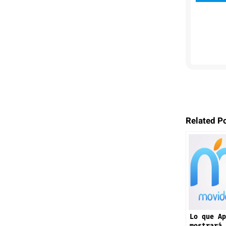
Related P
Lo que Ap