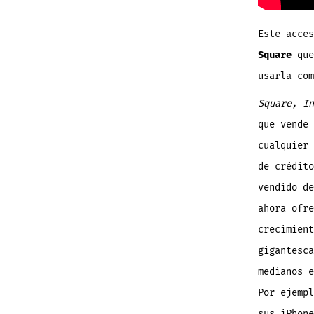
Este acces
Square
que
usarla com
Square, I
que vende 
cualquier 
de crédito
vendido de
ahora ofre
crecimient
gigantesca
medianos e
Por ejempl
sus iPhone