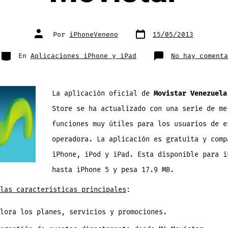
Fecha
Autor
Por
iPhoneVeneno
15/05/2013
de
de
publicación
la
entrada
Categorías
En
Aplicaciones iPhone y iPad
No hay comenta
La aplicación oficial de
Movistar Venezuela
Store se ha actualizado con una serie de me
funciones muy útiles para los usuarios de e
operadora. La aplicación es gratuita y comp
iPhone, iPod y iPad. Esta disponible para i
hasta iPhone 5 y pesa 17.9 MB.
las características principales
:
lora los planes, servicios y promociones.