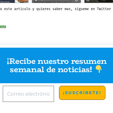
o este articulo y quieres saber mas, sígueme en Twitter 
eno
¡Recibe nuestro resumen
semanal de noticias
!