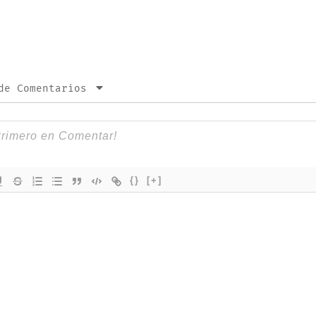
de Comentarios
{}
[+]