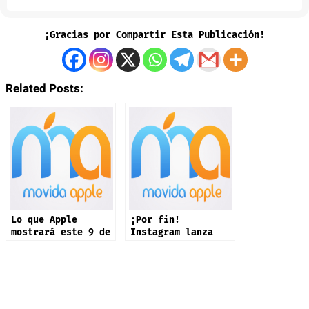
¡Gracias por Compartir Esta Publicación!
Related Posts:
Lo que Apple
¡Por fin!
mostrará este 9 de
Instagram lanza
septiembre: iPhone
app oficial en
17 y más productos
iPad: estas son
sus novedades