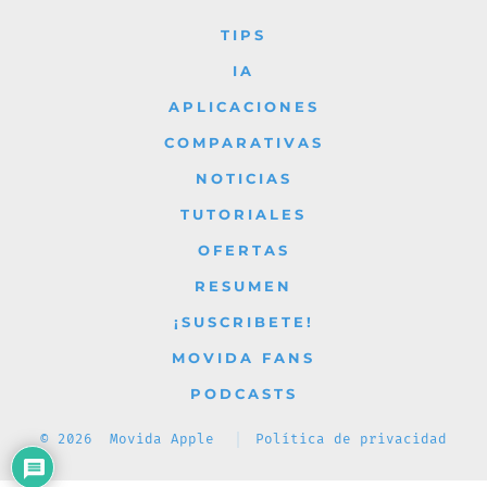
Facebook
X
Instagram
YouTube
TikTok
TIPS
en
en
en
en
en
IA
una
una
una
una
una
APLICACIONES
nueva
nueva
nueva
nueva
nueva
COMPARATIVAS
pestaña
pestaña
pestaña
pestaña
pestaña
NOTICIAS
TUTORIALES
OFERTAS
RESUMEN
¡SUSCRIBETE!
MOVIDA FANS
PODCASTS
© 2026
Movida Apple
Política de privacidad