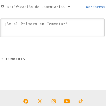
Notificación de Comentarios
Wordpress
0
COMMENTS
Abrir
Abrir
Abrir
Abrir
Abrir