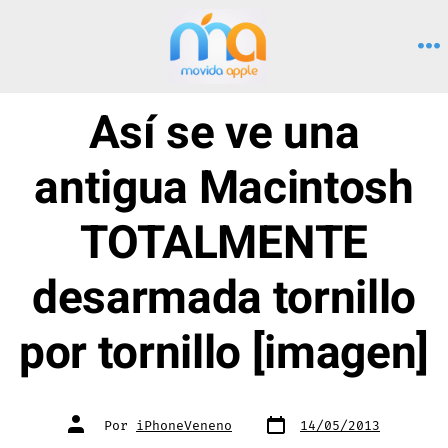
Saltar
al
M
contenido
Así se ve una
antigua Macintosh
TOTALMENTE
desarmada tornillo
por tornillo [imagen]
Fecha
Autor
Por
iPhoneVeneno
14/05/2013
de
de
publicación
la