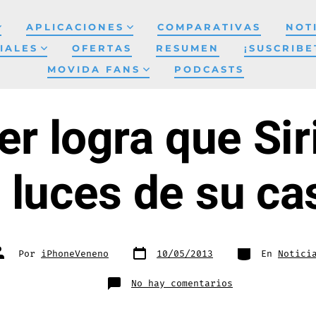
APLICACIONES
COMPARATIVAS
NOT
IALES
OFERTAS
RESUMEN
¡SUSCRIBE
MOVIDA FANS
PODCASTS
r logra que Si
 luces de su ca
Fecha
Categorías
utor
Por
iPhoneVeneno
10/05/2013
En
Notici
de
e
publicación
a
ntrada
en
No hay comentarios
Un
hacker
logra