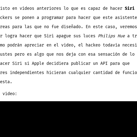
que
Siri
apague
visto en vídeos anteriores lo que es capaz de hacer
Siri
todas
las
ckers se ponen a programar para hacer que este asistente
luces
de
su
reas para las que no fue diseñado. En este caso, veremos
casa
[video]
or logra hacer que Siri apague sus luces
Philips Hue
a tr
mo podrán apreciar en el video, el hackeo todavía necesi
ustes pero es algo que nos deja con esa sensación de lo 
acer Siri si Apple decidiera publicar un API para que
res independientes hicieran cualquier cantidad de funcio
esta.
 video: