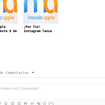
ple
¡Por fin!
este 9 de
Instagram lanza
e: iPhone
app oficial en
productos
iPad: estas son
sus novedades
de Comentarios
{}
[+]