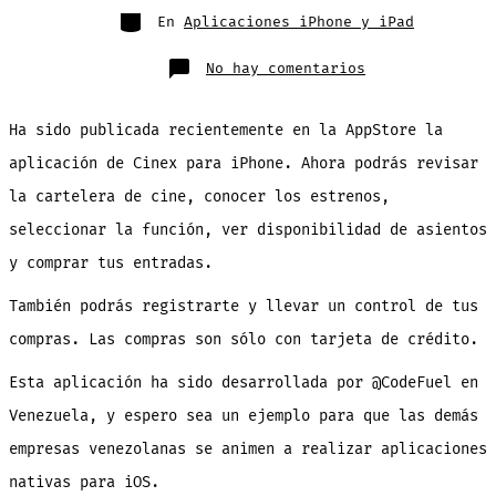
entrada
Categorías
En
Aplicaciones iPhone y iPad
en
No hay comentarios
Llegó
Cinex
al
iPhone
Ha sido publicada recientemente en la AppStore la
!!!
Ahora
puedes
aplicación de Cinex para iPhone. Ahora podrás revisar
comprar
los
la cartelera de cine, conocer los estrenos,
tickets
desde
tu
seleccionar la función, ver disponibilidad de asientos
teléfono
y comprar tus entradas.
También podrás registrarte y llevar un control de tus
compras. Las compras son sólo con tarjeta de crédito.
Esta aplicación ha sido desarrollada por @CodeFuel en
Venezuela, y espero sea un ejemplo para que las demás
empresas venezolanas se animen a realizar aplicaciones
nativas para iOS.