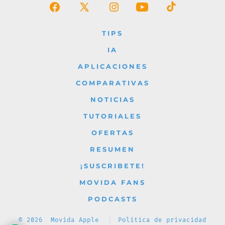
Abrir
Abrir
Abrir
Abrir
Abrir
Facebook
X
Instagram
YouTube
TikTok
TIPS
en
en
en
en
en
IA
una
una
una
una
una
APLICACIONES
nueva
nueva
nueva
nueva
nueva
COMPARATIVAS
pestaña
pestaña
pestaña
pestaña
pestaña
NOTICIAS
TUTORIALES
OFERTAS
RESUMEN
¡SUSCRIBETE!
MOVIDA FANS
PODCASTS
© 2026
Movida Apple
Política de privacidad