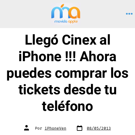
Saltar
al
M
contenido
Llegó Cinex al
iPhone !!! Ahora
puedes comprar los
tickets desde tu
teléfono
Fecha
Autor
Por
iPhoneVen
08/05/2013
de
de
publicación
la