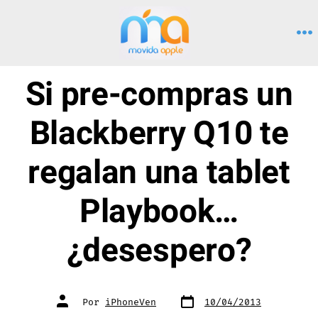
Saltar
al
M
contenido
Si pre-compras un
Blackberry Q10 te
regalan una tablet
Playbook…
¿desespero?
Fecha
Autor
Por
iPhoneVen
10/04/2013
de
de
publicación
la