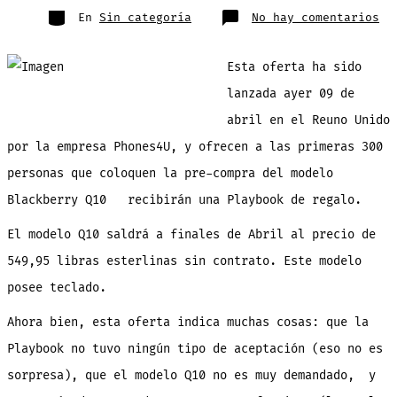
entrada
Categorías
en
En
Sin categoría
No hay comentarios
Si
pr
co
un
Esta oferta ha sido
Bl
Q1
te
lanzada ayer 09 de
re
un
abril en el Reuno Unido
ta
Pl
¿d
por la empresa Phones4U, y ofrecen a las primeras 300
personas que coloquen la pre-compra del modelo
Blackberry Q10 recibirán una Playbook de regalo.
El modelo Q10 saldrá a finales de Abril al precio de
549,95 libras esterlinas sin contrato. Este modelo
posee teclado.
Ahora bien, esta oferta indica muchas cosas: que la
Playbook no tuvo ningún tipo de aceptación (eso no es
sorpresa), que el modelo Q10 no es muy demandado, y