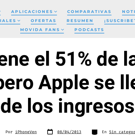
APLICACIONES
COMPARATIVAS
NOT
IALES
OFERTAS
RESUMEN
¡SUSCRIBE
MOVIDA FANS
PODCASTS
iene el 51% de l
pero Apple se ll
de los ingresos
Fecha
Categorías
tor
Por
iPhoneVen
08/04/2013
En
Sin catego
de