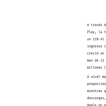
la
en
A través d
Play, la t
un 11% el 
ingresos c
creció un 
más de 13 
millones (
A nivel mu
proporción
mientras q
descargas,
Apple en e