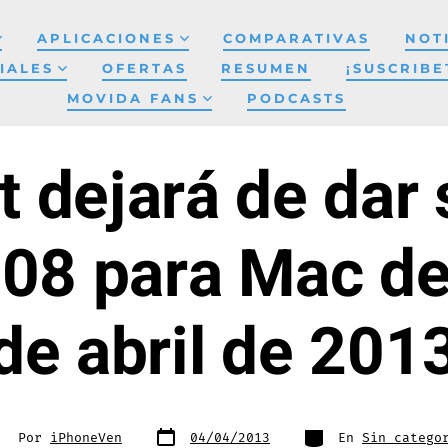
APLICACIONES
COMPARATIVAS
NOT
IALES
OFERTAS
RESUMEN
¡SUSCRIBE
MOVIDA FANS
PODCASTS
t dejará de dar 
008 para Mac de
de abril de 201
Fecha
Categorías
tor
Por
iPhoneVen
04/04/2013
En
Sin catego
de