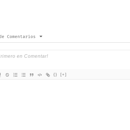
de Comentarios
{}
[+]