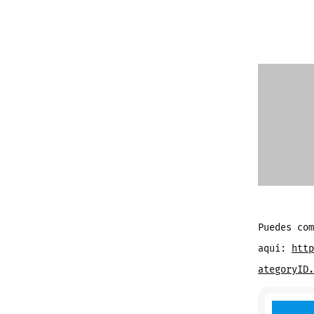
la
en
Puedes com
aquí:
http
ategoryID.