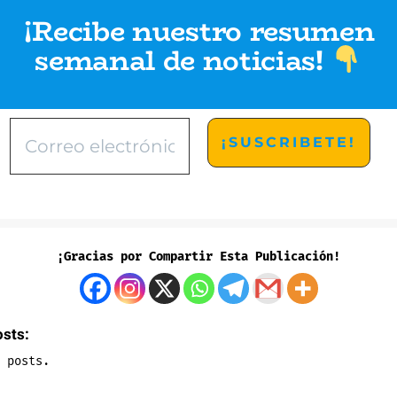
¡Recibe nuestro resumen
semanal de noticias
!
¡Gracias por Compartir Esta Publicación!
osts:
 posts.