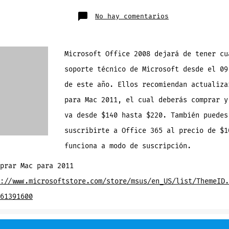
publicación
trada
en
No hay comentarios
Microsoft
dejará
de
dar
soporte
a
Microsoft Office 2008 dejará de tener cu
Office
2008
soporte técnico de Microsoft desde el 09
para
Mac
desde
de este año. Ellos recomiendan actualiza
el
09
para Mac 2011, el cual deberás comprar y
de
abril
de
va desde $140 hasta $220. También puedes
2013
suscribirte a Office 365 al precio de $1
funciona a modo de suscripción.
prar Mac para 2011
://www.microsoftstore.com/store/msus/en_US/list/ThemeID.
61391600