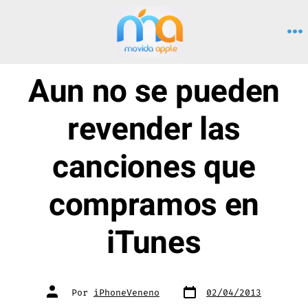
Saltar
al
M
contenido
Aun no se pueden
revender las
canciones que
compramos en
iTunes
Fecha
Autor
Por
iPhoneVeneno
02/04/2013
de
de
publicación
la