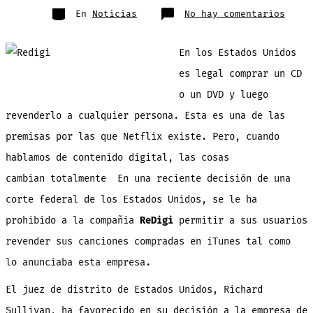
entrada
Categorías
en
En
Noticias
No hay comentarios
Aun
no
se
puede
En los Estados Unidos
reven
las
canci
es legal comprar un CD
que
compr
o un DVD y luego
en
iTune
revenderlo a cualquier persona. Esta es una de las
premisas por las que Netflix existe. Pero, cuando
hablamos de contenido digital, las cosas
cambian totalmente En una reciente decisión de una
corte federal de los Estados Unidos, se le ha
prohibido a la compañía
ReDigi
permitir a sus usuarios
revender sus canciones compradas en iTunes tal como
lo anunciaba esta empresa.
El juez de distrito de Estados Unidos, Richard
Sullivan, ha favorecido en su decisión a la empresa de