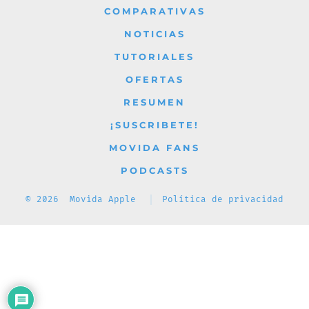
COMPARATIVAS
pestaña
pestaña
pestaña
pestaña
pestaña
NOTICIAS
TUTORIALES
OFERTAS
RESUMEN
¡SUSCRIBETE!
MOVIDA FANS
PODCASTS
© 2026
Movida Apple
Política de privacidad