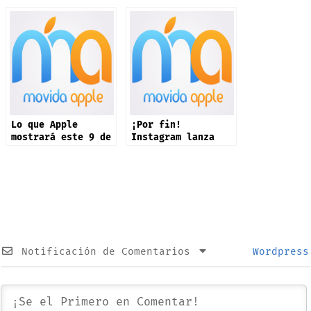
Lo que Apple
¡Por fin!
mostrará este 9 de
Instagram lanza
septiembre: iPhone
app oficial en
17 y más productos
iPad: estas son
sus novedades
Notificación de Comentarios
Wordpress