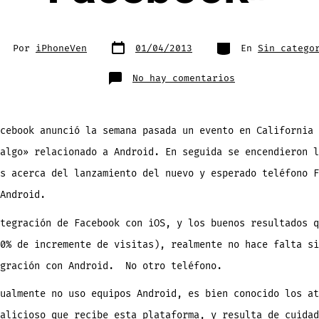
Fecha
Categorías
tor
Por
iPhoneVen
01/04/2013
En
Sin catego
de
publicación
trada
en
No hay comentarios
Facebook
anuncia
un
evento
para
el
cebook anunció la semana pasada un evento en California 
jueves
04
algo» relacionado a Android. En seguida se encendieron l
de
abril
relacionado
s acerca del lanzamiento del nuevo y esperado teléfono F
a
Android.
Android.
No
creo
sea
tegración de Facebook con iOS, y los buenos resultados q
el
«Teléfono
Facebook»
0% de incremente de visitas), realmente no hace falta si
egración con Android. No otro teléfono.
ualmente no uso equipos Android, es bien conocido los at
alicioso que recibe esta plataforma, y resulta de cuidad