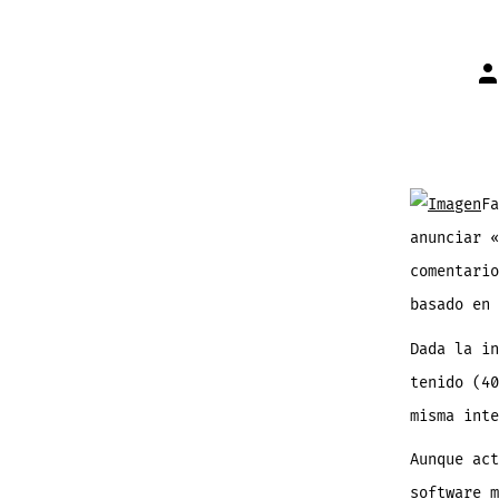
Au
de
la
en
Fa
anunciar «
comentario
basado en 
Dada la in
tenido (40
misma int
Aunque act
software m