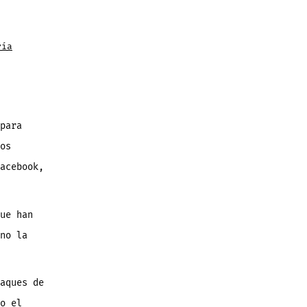
ría
para
os
acebook,
ue han
no la
aques de
o el