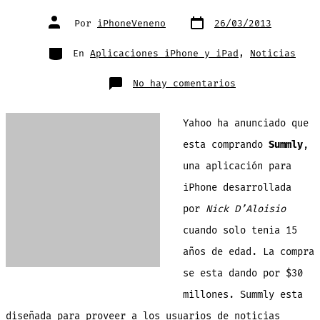
Fecha
Autor
Por
iPhoneVeneno
26/03/2013
de
de
publicación
la
entrada
Categorías
En
Aplicaciones iPhone y iPad
,
Noticias
en
No hay comentarios
Yahoo
compra
una
aplicación
Yahoo ha anunciado que
para
iPhone
desarrollada
esta comprando
Summly
,
por
un
una aplicación para
adolescente
de
15
iPhone desarrollada
años
en
por
Nick D’Aloisio
$30
millones
cuando solo tenia 15
años de edad. La compra
se esta dando por $30
millones. Summly esta
diseñada para proveer a los usuarios de noticias