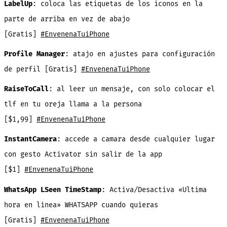
LabelUp
: coloca las etiquetas de los iconos en la
parte de arriba en vez de abajo
[Gratis]
#EnvenenaTuiPhone
Profile
Manager
: atajo en ajustes para configuración
de perfil [Gratis]
#EnvenenaTuiPhone
RaiseToCall
: al leer un mensaje, con solo colocar el
tlf en tu oreja llama a la persona
[$1,99]
#EnvenenaTuiPhone
InstantCamera
: accede a camara desde cualquier lugar
con gesto Activator sin salir de la app
[$1]
#EnvenenaTuiPhone
WhatsApp
LSeen
TimeStamp
: Activa/Desactiva «Ultima
hora en linea» WHATSAPP cuando quieras
[Gratis]
#EnvenenaTuiPhone