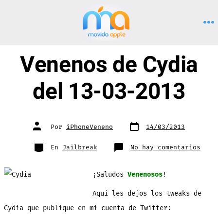
Saltar
al
M
contenido
Venenos de Cydia
del 13-03-2013
Fecha
Autor
Por
iPhoneVeneno
14/03/2013
de
de
publicación
la
entrada
Categorías
en
En
Jailbreak
No hay comentarios
Vene
de
Cydi
del
¡Saludos
Venenosos
!
13-
03-
2013
Aquí les dejos los tweaks de
Cydia que publique en mi cuenta de Twitter: