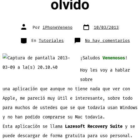
olvido
Fecha
Autor
Por
iPhoneVeneno
10/03/2013
de
de
publicación
la
entrada
Categorías
en
En
Tutoriales
No hay comentarios
Una
apli
GRAT
para
¡Saludos
Venenosos
!
rese
la
clav
Hoy les voy a hablar
de
una
cuen
sobre
de
Wind
una aplicación que aunque no tiene nada que ver con
XP/V
si
se
Apple, me pareció muy útil e interesante, sobre todo
te
olvi
para muchos de ustedes que se que todavía usan Windows
y no han podido comprarse su Mac todavía.
Esta aplicación se llama
Lazesoft Recovery Suite
y se
puede descargar de forma gratuita para uso personal.