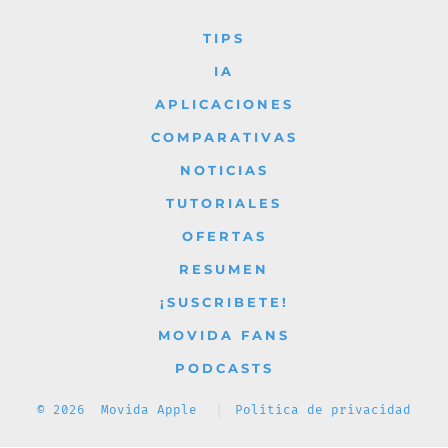
Facebook
X
Instagram
YouTube
TikTok
TIPS
en
en
en
en
en
IA
una
una
una
una
una
APLICACIONES
nueva
nueva
nueva
nueva
nueva
COMPARATIVAS
pestaña
pestaña
pestaña
pestaña
pestaña
NOTICIAS
TUTORIALES
OFERTAS
RESUMEN
¡SUSCRIBETE!
MOVIDA FANS
PODCASTS
© 2026
Movida Apple
Política de privacidad