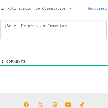
Notificación de Comentarios
Wordpress
0
COMMENTS
Abrir
Abrir
Abrir
Abrir
Abrir