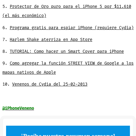
5.
Protector de Oro puro para el iPhone 5 por $11.610
(el más económico)
6.
Programa gratis para espiar iPhone (requiere Cydia)
7.
Harlem Shake aterriza en App Store
8.
TUTORIAL: Como hacer un Smart Cover para iPhone
9.
Como agregar la función STREET VIEW de Google a los
mapas nativos de Apple
10.
Venenos de Cydia del 25-02-2013
@iPhoneVeneno