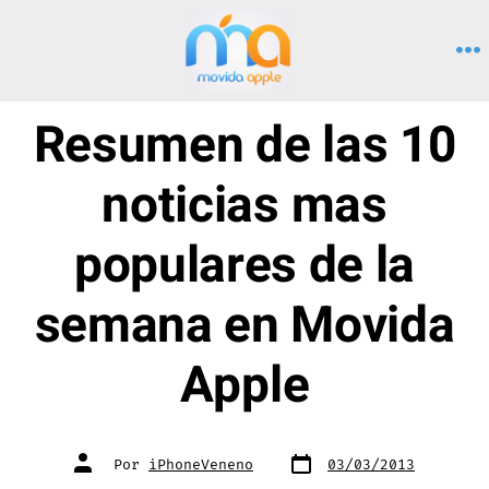
Saltar
al
M
contenido
Resumen de las 10
noticias mas
populares de la
semana en Movida
Apple
Fecha
Autor
Por
iPhoneVeneno
03/03/2013
de
de
publicación
la