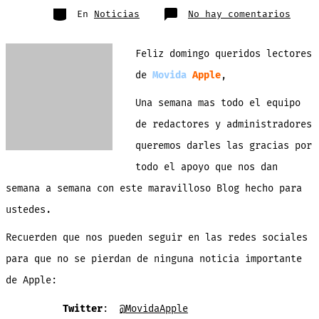
entrada
Categorías
en
En
Noticias
No hay comentarios
Resum
de
las
10
Feliz domingo queridos lectores
notic
mas
popul
de
Movida
Apple
,
de
la
seman
Una semana mas todo el equipo
en
Movid
de redactores y administradores
Apple
queremos darles las gracias por
todo el apoyo que nos dan
semana a semana con este maravilloso Blog hecho para
ustedes.
Recuerden que nos pueden seguir en las redes sociales
para que no se pierdan de ninguna noticia importante
de Apple:
Twitter
:
@MovidaApple