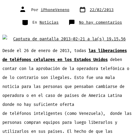
Fecha
Autor
Por
iPhoneVeneno
22/02/2013
de
de
publicación
la
entrada
Categorías
en
En
Noticias
No hay comentarios
La
petic
para
la
liber
de
teléf
Desde el 26 de enero de 2013, todas
las liberaciones
hecha
a
la
de teléfonos celulares en los Estados Unidos
deben
Casa
Blanc
contar con la aprobación de la operadora telefónica o
alcan
la
meta
de lo contrario son ilegales. Esto fue una mala
de
100.0
noticia para las personas que pensaban cambiarse de
firma
operadora o en el caso de países de America Latina
donde no hay suficiente oferta
de teléfonos inteligentes (como Venezuela), donde las
personas compran equipos para luego liberarlos y
utilizarlos en sus países. El hecho de que las