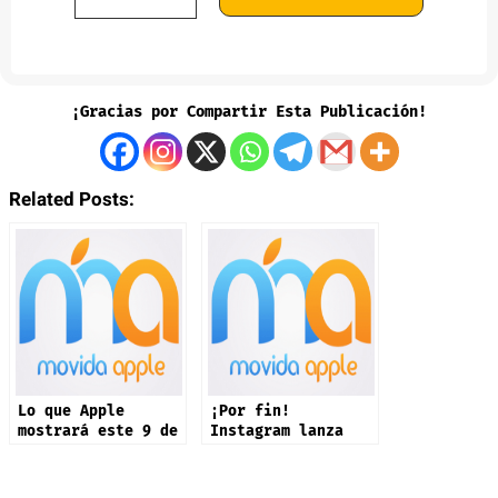
¡Gracias por Compartir Esta Publicación!
Related Posts:
Lo que Apple
¡Por fin!
mostrará este 9 de
Instagram lanza
septiembre: iPhone
app oficial en
17 y más productos
iPad: estas son
sus novedades