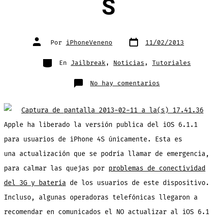
S
Fecha
Autor
Por
iPhoneVeneno
11/02/2013
de
de
publicación
la
entrada
Categorías
En
Jailbreak
,
Noticias
,
Tutoriales
en
No hay comentarios
Liberan
iOS
6.1.1
para
solucionar
problemas
con
Apple ha liberado la versión publica del iOS 6.1.1
3G.
¿Que
para usuarios de iPhone 4S únicamente. Esta es
hacer
si
tienes
una actualización que se podría llamar de emergencia,
Jailbreak?
RECOMENDACIONE
para calmar las quejas por
problemas de conectividad
del 3G y batería
de los usuarios de este dispositivo.
Incluso, algunas operadoras telefónicas llegaron a
recomendar en comunicados el NO actualizar al iOS 6.1