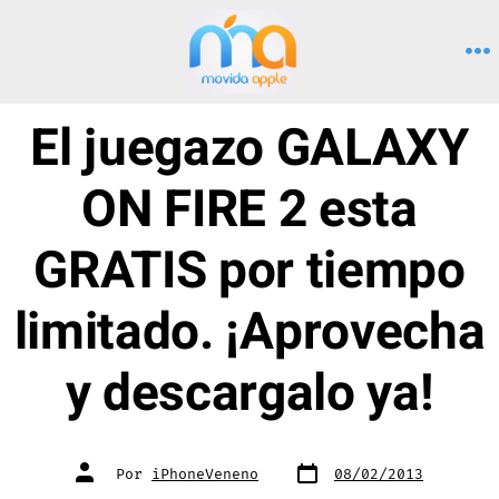
Saltar
al
M
contenido
El juegazo GALAXY
ON FIRE 2 esta
GRATIS por tiempo
limitado. ¡Aprovecha
y descargalo ya!
Fecha
Autor
Por
iPhoneVeneno
08/02/2013
de
de
publicación
la