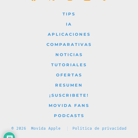
Abrir
Abrir
Abrir
Abrir
Abrir
Facebook
X
Instagram
YouTube
TikTok
TIPS
en
en
en
en
en
IA
una
una
una
una
una
APLICACIONES
nueva
nueva
nueva
nueva
nueva
COMPARATIVAS
pestaña
pestaña
pestaña
pestaña
pestaña
NOTICIAS
TUTORIALES
OFERTAS
RESUMEN
¡SUSCRIBETE!
MOVIDA FANS
PODCASTS
© 2026
Movida Apple
Política de privacidad