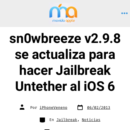
Saltar
al
M
contenido
sn0wbreeze v2.9.8
se actualiza para
hacer Jailbreak
Untether al iOS 6
Fecha
Autor
Por
iPhoneVeneno
06/02/2013
de
de
publicación
la
entrada
Categorías
En
Jailbreak
,
Noticias