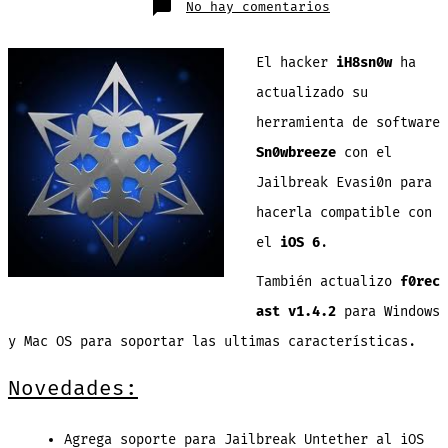
en
No hay comentarios
sn0wbreeze
v2.9.8
se
actualiza
El hacker
iH8sn0w
ha
para
hacer
Jailbreak
actualizado su
Untether
al
herramienta de software
iOS
6
Sn0wbreeze
con el
Jailbreak Evasi0n para
hacerla compatible con
el
iOS 6
.
También actualizo
f0rec
ast v1.4.2
para Windows
y Mac OS para soportar las ultimas características.
Novedades:
Agrega soporte para Jailbreak Untether al iOS