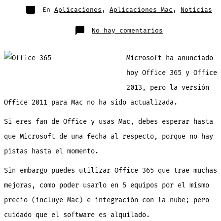
entrada
Categorías
En
Aplicaciones
,
Aplicaciones Mac
,
Noticias
en
No hay comentarios
Microsoft
lanza
hoy
29
Microsoft ha anunciado
de
enero
Office
hoy Office 365 y Office
2013,
pero
2013, pero la versión
los
usuarios
de
Office 2011 para Mac no ha sido actualizada.
Mac
nos
quedamos
Si eres fan de Office y usas Mac, debes esperar hasta
por
fuera
que Microsoft de una fecha al respecto, porque no hay
pistas hasta el momento.
Sin embargo puedes utilizar Office 365 que trae muchas
mejoras, como poder usarlo en 5 equipos por el mismo
precio (incluye Mac) e integración con la nube; pero
cuidado que el software es alquilado.