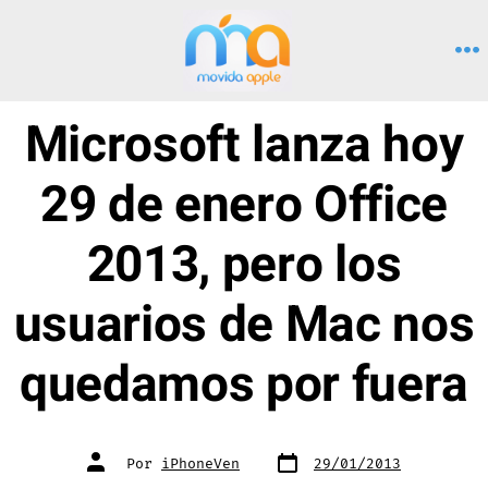
Saltar
al
M
contenido
Microsoft lanza hoy
29 de enero Office
2013, pero los
usuarios de Mac nos
quedamos por fuera
Fecha
Autor
Por
iPhoneVen
29/01/2013
de
de
publicación
la