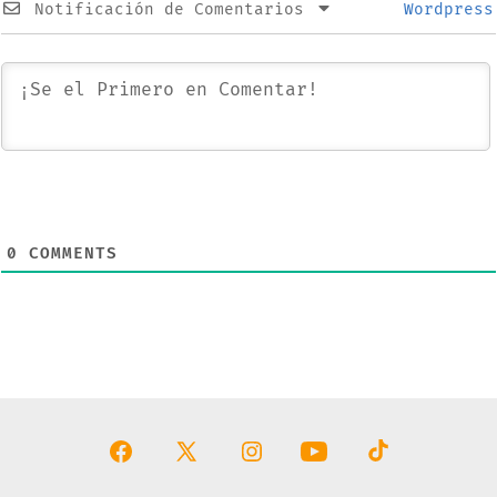
Notificación de Comentarios
Wordpress
0
COMMENTS
Abrir
Abrir
Abrir
Abrir
Abrir