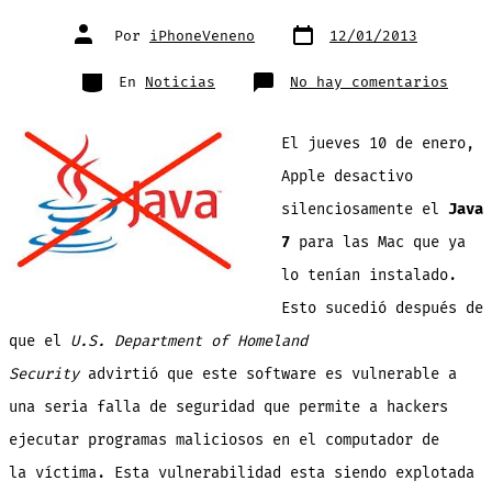
Fecha
Autor
Por
iPhoneVeneno
12/01/2013
de
de
publicación
la
entrada
Categorías
en
En
Noticias
No hay comentarios
Apple
bloqu
el
Java
El jueves 10 de enero,
7
en
todas
Apple desactivo
las
Mac
silenciosamente el
Java
con
OSX
10.6
7
para las Mac que ya
o
super
lo tenían instalado.
para
prote
a
Esto sucedió después de
sus
usuar
que el
U.S. Department of Homeland
Security
advirtió que este software es vulnerable a
una seria falla de seguridad que permite a hackers
ejecutar programas maliciosos en el computador de
la víctima. Esta vulnerabilidad esta siendo explotada