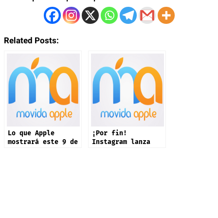
Related Posts:
Lo que Apple
¡Por fin!
mostrará este 9 de
Instagram lanza
septiembre: iPhone
app oficial en
17 y más productos
iPad: estas son
sus novedades