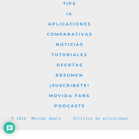
Facebook
X
Instagram
YouTube
TikTok
TIPS
en
en
en
en
en
IA
una
una
una
una
una
APLICACIONES
nueva
nueva
nueva
nueva
nueva
COMPARATIVAS
pestaña
pestaña
pestaña
pestaña
pestaña
NOTICIAS
TUTORIALES
OFERTAS
RESUMEN
¡SUSCRIBETE!
MOVIDA FANS
PODCASTS
© 2026
Movida Apple
Política de privacidad