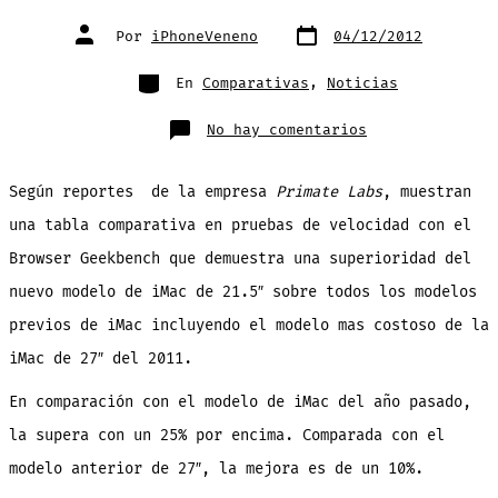
Fecha
Autor
Por
iPhoneVeneno
04/12/2012
de
de
publicación
la
entrada
Categorías
En
Comparativas
,
Noticias
en
No hay comentarios
La
nueva
iMac
muestra
Según reportes de la empresa
Primate Labs
, muestran
entre
10%-25%
de
una tabla comparativa en pruebas de velocidad con el
mejora
en
Browser Geekbench que demuestra una superioridad del
las
pruebas
de
nuevo modelo de iMac de 21.5″ sobre todos los modelos
velocidad
contra
previos de iMac incluyendo el modelo mas costoso de la
modelos
anteriores
iMac de 27″ del 2011.
En comparación con el modelo de iMac del año pasado,
la supera con un 25% por encima. Comparada con el
modelo anterior de 27″, la mejora es de un 10%.