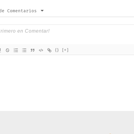
de Comentarios
{}
[+]