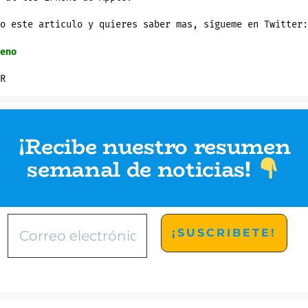
o este articulo y quieres saber mas, sígueme en Twitter:
eno
R
¡Recibe nuestro resumen
semanal de noticias
!