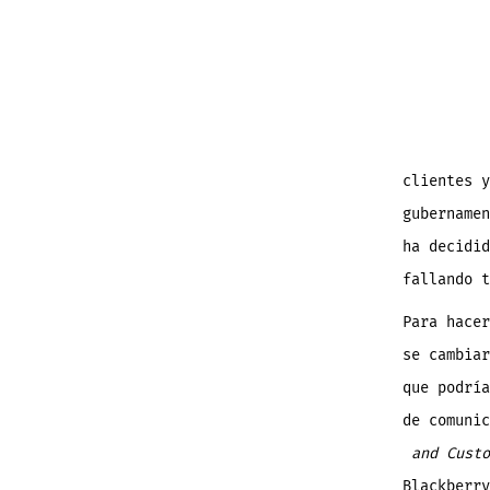
l
e
clientes y
gubername
ha decidid
fallando t
Para hacer
se cambiar
que podría
de comuni
and Custo
Blackberry