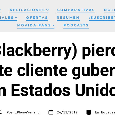
APLICACIONES
COMPARATIVAS
NOT
IALES
OFERTAS
RESUMEN
¡SUSCRIBE
MOVIDA FANS
PODCASTS
lackberry) pier
te cliente gube
n Estados Unid
Fecha
Categorías
utor
Por
iPhoneVeneno
24/11/2012
En
Notici
de
e