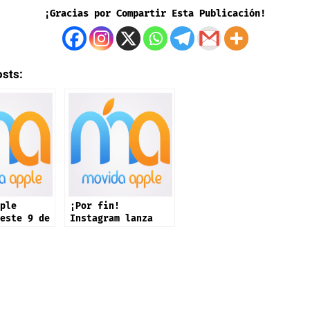
¡Gracias por Compartir Esta Publicación!
osts:
ple
¡Por fin!
este 9 de
Instagram lanza
e: iPhone
app oficial en
productos
iPad: estas son
sus novedades