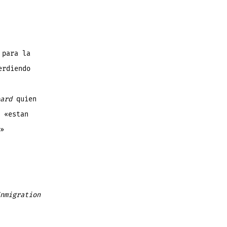
 para la
erdiendo
ard
quien
 «estan
»
nmigration