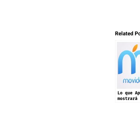
Related P
Lo que Ap
mostrará 
septiembr
17 y más 