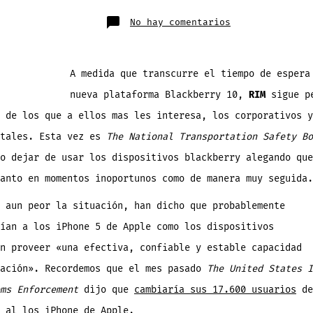
publicación
a
ntrada
en
No hay comentarios
RIM
(Blackberry)
pierde
otro
importante
cliente
A medida que transcurre el tiempo de espera
gubernamental
en
nueva plataforma Blackberry 10,
RIM
sigue p
Estados
Unidos
 de los que a ellos mas les interesa, los corporativos y
ntales. Esta vez es
The National Transportation Safety Bo
o dejar de usar los dispositivos blackberry alegando que
anto en momentos inoportunos como de manera muy seguida.
 aun peor la situación, han dicho que probablemente
ían a los iPhone 5 de Apple como los dispositivos
n proveer «una efectiva, confiable y estable capacidad
cación». Recordemos que el mes pasado
The United States I
ms Enforcement
dijo que
cambiaría sus 17.600 usuarios
de
 al los iPhone de Apple.