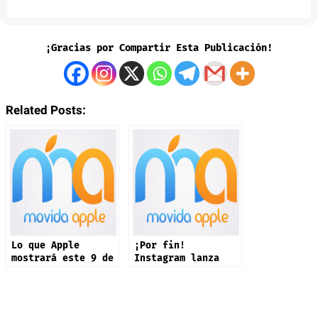
¡Gracias por Compartir Esta Publicación!
Related Posts:
Lo que Apple
¡Por fin!
mostrará este 9 de
Instagram lanza
septiembre: iPhone
app oficial en
17 y más productos
iPad: estas son
sus novedades