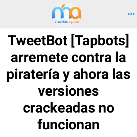
Saltar
al
M
contenido
TweetBot [Tapbots]
arremete contra la
piratería y ahora las
versiones
crackeadas no
funcionan