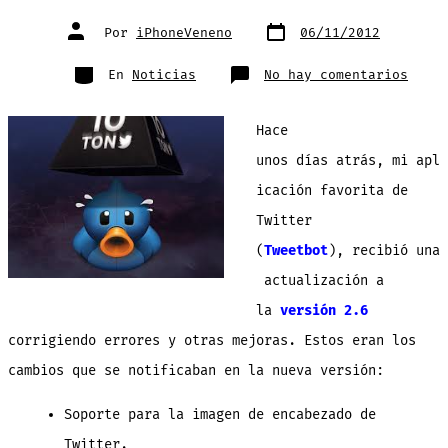
Fecha
Autor
Por
iPhoneVeneno
06/11/2012
de
de
publicación
la
entrada
Categorías
en
En
Noticias
No hay comentarios
Tweet
[Tapb
arrem
contr
Hace
la
pirat
y
unos días atrás, mi apl
ahora
las
icación favorita de
versi
crack
no
Twitter
funci
(
Tweetbot
)
, recibió una
actualización a
la
versión 2.6
corrigiendo errores y otras mejoras. Estos eran los
cambios que se notificaban en la nueva versión:
Soporte para la imagen de encabezado de
Twitter.